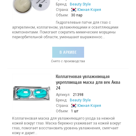
Бренд:
Beauty Style
Страна:
Южная Корея
Объем:
30 пар
Гидрогелевые патчи для глаз с
аргирелином, коллагеном, увлажняющими и осветляющими
компонентами. Помогают сократить мимические морщины
периорбительной области, уменьшают выраженнос...
В АРХИВЕ
Снято с производства
Коллагеновая увлажняющая
укрепляющая маска для век Аква
24
Артикул:
21398
Бренд:
Beauty Style
Страна:
Южная Корея
Объем:
1 шт
Коллагеновая маска для увлажняющего ухода за нежной
кожей вокруг глаз. Маска бережно ухаживает за кожей вокруг
глаз, помогает восстановить уровень увлажнения, смягчает
кожу и дарит...