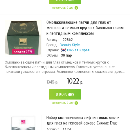
осталось 1 шт
Омолаживающие патчи для глаз от
мешков и темных кругов с биопланктоном
и пептидным комплексом
Артикул:
22862
Бренд:
Beauty Style
Страна:
Южная Корея
скидка 24%
Объем:
30 пар
Омолаживающие патчи для глаз от мешков и темных кругов с
биопланктоном и пептидным комплексом Галоксил, устраненяют
признаки усталости и стресса. Активные компоненты оказывают дето...
1022
1345
р.
р.
В КОРЗИНУ
осталось 1 шт
Набор коллагеновых лифтинговых масок
для глаз на гелевой основе Сияние Глаз
Артикул:
1124