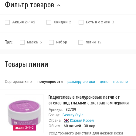
Фильтр товаров
Акция 2+1=2
1
Скидки
2
Есть в офисе
3
Тип:
маска
6
набор
1
патчи
12
Товары линии
Сортировать по:
популярности
размеру скидки
цене
новизне
Гидрогелевые гиалуроновые патчи от
отеков под глазами с экстрактом черники
Артикул:
32739
Бренд:
Beauty Style
Страна:
Южная Корея
Объем:
60 патчей - 30 пар
акция 2+1=2
Уход тройного действия для нежной кожи –