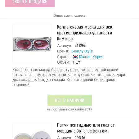
СКОРО В ПРОДАЖЕ
Ожидаемая новинка
Коллагеновая маска для век
против признаков усталости
Комфорт
Артикул:
21396
Бренд:
Beauty Style
Страна:
Южная Корея
Объем:
1 шт
Коллагеновая маска бережно ухаживает за нежной кожей
вокруг глаз, помогает устранить припухлость и отечность, дарит
долгожданный отдых глазам. Коллагеновый биоматрикс
овальной...
НЕТ В НАЛИЧИИ
не поступает c октября 2019
Патчи пептидные для глаз от
морщин с бото-эффектом
Артикул:
29546