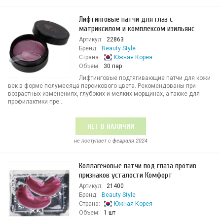
Лифтинговые патчи для глаз с
матриксилом и комплексом изильянс
Артикул:
22863
Бренд:
Beauty Style
Страна:
Южная Корея
Объем:
30 пар
Лифтинговые подтягивающие патчи для кожи
век в форме полумесяца персикового цвета. Рекомендованы при
возрастных изменениях, глубоких и мелких морщинах, а также для
профилактики пре...
НЕТ В НАЛИЧИИ
не поступает c февраля 2024
Коллагеновые патчи под глаза против
признаков усталости Комфорт
Артикул:
21400
Бренд:
Beauty Style
Страна:
Южная Корея
Объем:
1 шт