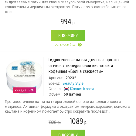
гидрогелевые патчи для глаз в гиалуроновой сыворотке, насыщенной
коллагеном и черничным экстрактом. Патчи помогают избавиться от
отек...
994
р.
В КОРЗИНУ
осталось 1 шт
Гидрогелевые патчи для глаз против
отеков с гиалуроновой кислотой и
кофеином «Волна свежести»
Артикул:
29232
Бренд:
Beauty Style
Страна:
Южная Корея
скидка 18%
Объем:
60 патчей
Противоотечные патчи на гидрогелевой основе из коллагенового
матрикса. Активная формула с экстрактом микроводорослей, конского
каштана и кофеином помогает быстро сократить последст...
1089
1328
р.
р.
В КОРЗИНУ