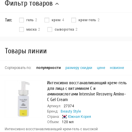
Фильтр товаров
Тип:
гель
2
крем
4
крем-гель
2
маска
2
сыворотка
2
Товары линии
Сортировать по:
популярности
размеру скидки
цене
новизне
Интенсивно восстанавливающий крем-гель
для лица с витамином С и
аминокислотами Intensive Recovery Amino-
C Gel Cream
Артикул:
27374
Бренд:
Beauty Style
Страна:
Южная Корея
Объем:
120 мл
Интенсивно восстанавливающий крем-гель с высокой