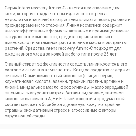
Серия Intens recovery Amino-C - настоящее спасение для
кожи, которая страдает от оксидативного стресса,
недостатка влаги, неблагоприятных климатических условий и
преждевременного старения. Линия косметики содержит
высокоэффективные формулы активные и преимущественно
натуральные компоненты, среди которых комплексы
аминокислот и витаминов, растительные масла и экстракты
растений. Средства Intens recovery Amino-С подходят для
ежедневного ухода за кожей любого типа после 25 лет.
Главный секрет эффективности средств линии кроется в его
составе и активных компонентах. Каждое средство содержит
витамин С, аминокислотный комплекс (глицин, серин,
клуматиновая кислота, аланин, треонин, пролин, аргинин и
лизин), миндальное масло, фосфолипиды, масло зародышей
пшеницы, гиалуронат натрия, бетаин, гидрованс, пантенол,
комплекс витаминов А, Е и F. Такой мощный и продуманный
состав поможет в борьбе за идеальную кожу, которой не
страшны оксидативный стресс и агрессивные факторы
окружающей среды.