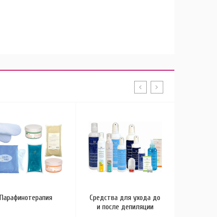
Парафинотерапия
Средства для ухода до
Космети
и после депиляции
р