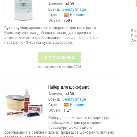
Артикул:
4109
Бренд:
Beauty Image
Страна:
Испания
Объем:
750 г
Сухие сублимированные водоросли для парафанго.
- Ва
Используются как добавка к процедуре горячего
- Па
антицеллюлитного обертывания парафанго ( на 0.5 кг
- Ам
парафанго - 3- грамм сухих водоросле...
НЕТ В НАЛИЧИИ
не поступает c ноября 2025
Набор для шокофанго
Артикул:
4130
Бренд:
Beauty Image
Страна:
Испания
Объем:
1 шт
Набор для шокофанго содержит все
необходимое для проведения
процедуры шоколадного
обертывания в салоне и дома. Процедура шокофанго активно