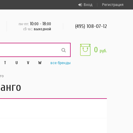
Вход
Регистрация
10
18
пн-пт:
:00 -
:00
(495) 108-07-12
сб-вс:
выходной
0
руб.
T
U
V
W
все
бренды
го
фанго