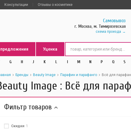
Консультации
Отзывы о косметике
Самовывоз
г. Москва, м. Тимирязевская
схема проезда
цпредложения
Уценка
G
H
J
K
L
l
M
N
P
Q
S
лавная
Бренды
Beauty Image
Парафин и парафанго
Всё для парафан
Beauty Image : Всё для пара
Фильтр товаров
Скидки
1