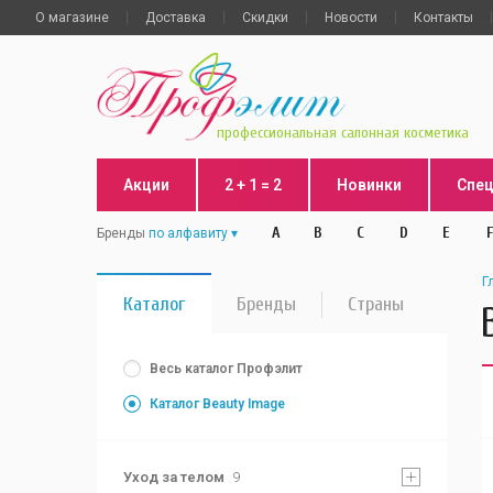
О магазине
Доставка
Скидки
Новости
Контакты
профессиональная салонная косметика
Акции
2 + 1 = 2
Новинки
Спе
A
B
C
D
E
F
Бренды
по алфавиту
Г
Каталог
Бренды
Страны
Весь каталог Профэлит
Каталог Beauty Image
Уход за телом
9