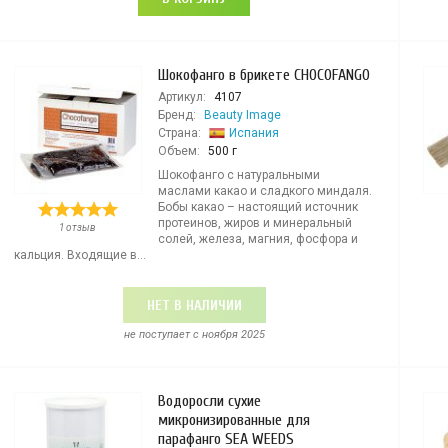
Шокофанго в брикете CHOCOFANGO
Артикул:
4107
Бренд:
Beauty Image
Страна:
Испания
Объем:
500 г
Шокофанго с натуральными
маслами какао и сладкого миндаля.
Бобы какао – настоящий источник
протеинов, жиров и минеральный
1 отзыв
солей, железа, магния, фосфора и
кальция. Входящие в...
НЕТ В НАЛИЧИИ
не поступает c ноября 2025
Водоросли сухие
микронизированные для
парафанго SEA WEEDS