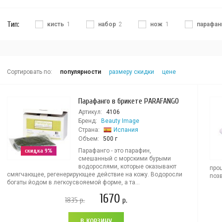
Тип:
кисть
1
набор
2
нож
1
парафан
Сортировать по:
популярности
размеру скидки
цене
Парафанго в брикете PARAFANGO
Артикул:
4106
Бренд:
Beauty Image
Страна:
Испания
Объем:
500 г
скидка 9%
Парафанго - это парафин,
смешанный с морскими бурыми
водорослями, которые оказывают
про
смягчающее, регенерирующее действие на кожу. Водоросли
позв
богаты йодом в легкоусвояемой форме, а та...
1670
1835
р.
р.
В КОРЗИНУ