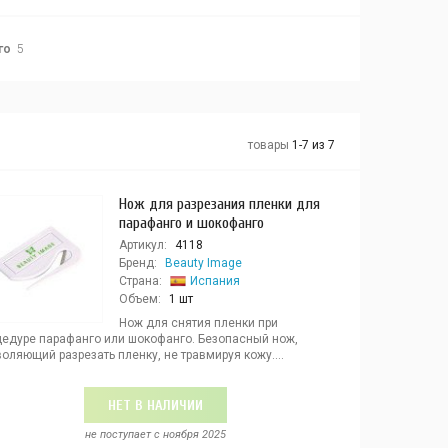
го
5
товары
1-7 из 7
Нож для разрезания пленки для
парафанго и шокофанго
Артикул:
4118
Бренд:
Beauty Image
Страна:
Испания
Объем:
1 шт
Нож для снятия пленки при
цедуре парафанго или шокофанго. Безопасный нож,
оляющий разрезать пленку, не травмируя кожу....
НЕТ В НАЛИЧИИ
не поступает c ноября 2025