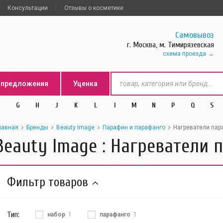
Консультации
Отзывы о косметике
Самовывоз
г. Москва, м. Тимирязевская
схема проезда
цпредложения
Уценка
G
H
J
K
L
l
M
N
P
Q
S
лавная
Бренды
Beauty Image
Парафин и парафанго
Нагреватели пар
Beauty Image : Нагреватели
Фильтр товаров
Тип:
набор
1
парафанго
1