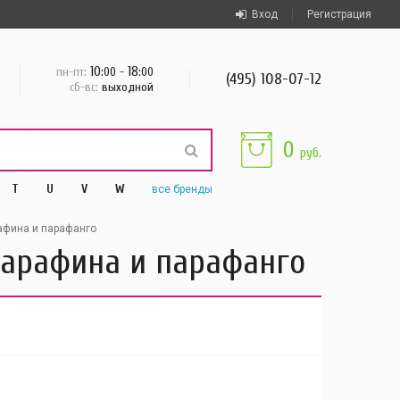
Вход
Регистрация
10
18
пн-пт:
:00 -
:00
(495) 108-07-12
сб-вс:
выходной
0
руб.
T
U
V
W
все
бренды
афина и парафанго
 парафина и парафанго