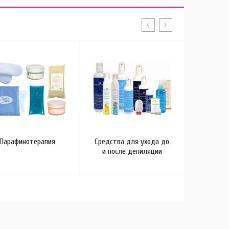
Парафинотерапия
Средства для ухода до
Космети
и после депиляции
р