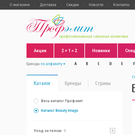
О магазине
Доставка
Скидки
Новости
Контакты
профессиональная салонная косметика
Акции
2 + 1 = 2
Новинки
Спе
A
B
C
D
E
F
Бренды
по алфавиту
Г
Каталог
Бренды
Страны
Весь каталог Профэлит
Каталог Beauty Image
Уход за телом
9