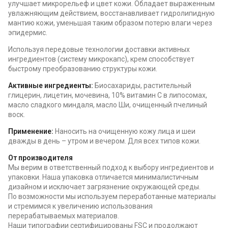
улучшает микрорельеф и цвет кожи. Обладает выраженным
увлажняющим действием, восстанавливает гидролипидную
мантию кожи, уменьшая таким образом потерю влаги через
эпидермис.
Используя передовые технологии доставки активных
ингредиентов (систему микрокапс), крем способствует
быстрому преобразованию структуры кожи.
Активные ингредиенты:
Биосахариды, растительный
глицерин, лицетин, мочевина, 10% витамин С в липосомах,
масло сладкого миндаля, масло Ши, очищенный пчелиный
воск.
Применение:
Наносить на очищенную кожу лица и шеи
дважды в день – утром и вечером. Для всех типов кожи.
От производителя
Мы верим в ответственный подход к выбору ингредиентов и
упаковки. Наша упаковка отличается минималистичным
дизайном и исключает загрязнение окружающей среды.
По возможности мы используем переработанные материалы
и стремимся к увеличению использования
перерабатываемых материалов.
Наши типографии сертифицированы FSC и продолжают