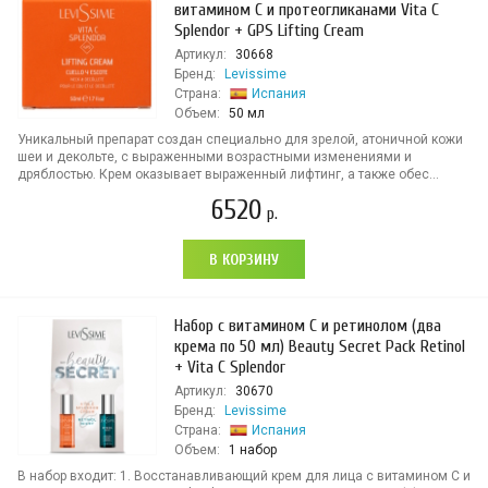
витамином С и протеогликанами Vita C
Splendor + GPS Lifting Cream
Артикул:
30668
Бренд:
Levissime
Страна:
Испания
Объем:
50 мл
Уникальный препарат создан специально для зрелой, атоничной кожи
шеи и декольте, с выраженными возрастными изменениями и
дряблостью. Крем оказывает выраженный лифтинг, а также обес...
6520
р.
В КОРЗИНУ
Набор с витамином С и ретинолом (два
крема по 50 мл) Beauty Secret Pack Retinol
+ Vita C Splendor
Артикул:
30670
Бренд:
Levissime
Страна:
Испания
Объем:
1 набор
В набор входит: 1. Восстанавливающий крем для лица с витамином С и