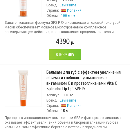
Артикул:
26856
Бренд:
Levissime
Страна:
Испания
Объем:
100 мл
Запатентованная формула GPS-Р © в комплексе с гелевой текстурой
маски обеспечивает мощное многоуровневое комплексное
регенерирующее действие, восстанавливая процессы синтеза и...
4390
р.
В КОРЗИНУ
Бальзам для губ с эффектом увеличения
объема и глубокого увлажнения с
витамином С и протеогликанами Vita C
Splendor Lip Up! SPF 15
Артикул:
30132
Бренд:
Levissime
Страна:
Испания
Объем:
15 мл
Препарат с инновационным комплексом GPS и фитопротеогликанами
оказывает эффект увеличения объема и биоревитализации губ без
иглы! Бальзам эффективно борется с потерей природного пи...