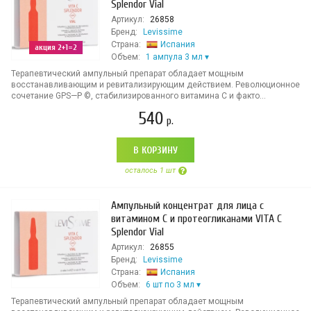
Splendor Vial
Артикул:
26858
Бренд:
Levissime
Страна:
Испания
акция 2+1=2
Объем:
1 ампула 3 мл
Терапевтический ампульный препарат обладает мощным
восстанавливающим и ревитализирующим действием. Революционное
сочетание GPS—P ©, стабилизированного витамина С и факто...
540
р.
В КОРЗИНУ
осталось 1 шт
Ампульный концентрат для лица с
витамином С и протеогликанами VITA C
Splendor Vial
Артикул:
26855
Бренд:
Levissime
Страна:
Испания
Объем:
6 шт по 3 мл
Терапевтический ампульный препарат обладает мощным