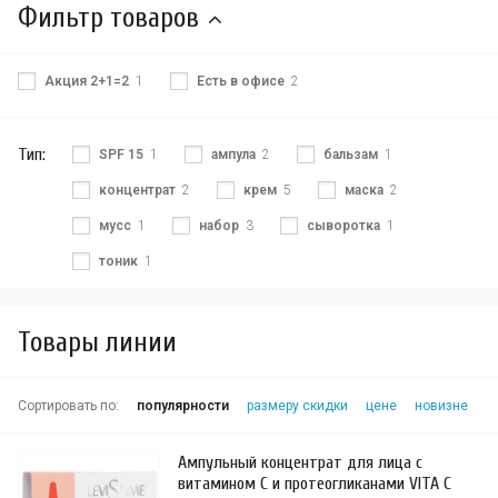
Фильтр товаров
Акция 2+1=2
1
Есть в офисе
2
Тип:
SPF 15
1
ампула
2
бальзам
1
концентрат
2
крем
5
маска
2
мусс
1
набор
3
сыворотка
1
тоник
1
Товары линии
Сортировать по:
популярности
размеру скидки
цене
новизне
Ампульный концентрат для лица с
витамином С и протеогликанами VITA C