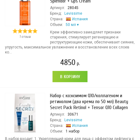
Splendor + Gps Cream
Артикул:
28045
Бренд:
Levissime
Страна:
Испания
Объем:
50 мл
Крем эффективно замедляет признаки
1 отзыв
старения, стимулирует регенерацию и
реструктуризацию кожи, обеспечивает сияние,
упругость, максимальное увлажнение и восстановление всех слоев
ко...
4850
р.
В КОРЗИНУ
Набор с коэнзимом Q10/коллагеном и
ретинолом (два крема по 50 мл) Beauty
Secret Pack Retinol + Tensor Q10 Collagen
Артикул:
30671
Бренд:
Levissime
Страна:
Испания
Объем:
1 набор
В набор входит: 1. Укрепляющий крем для лица с эффектом лифтинга с