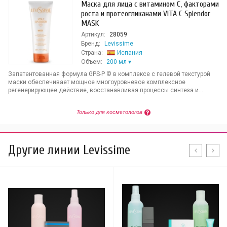
Маска для лица с витамином С, факторами
роста и протеогликанами VITA C Splendor
MASK
Артикул:
28059
Бренд:
Levissime
Страна:
Испания
Объем:
200 мл
Запатентованная формула GPS-Р © в комплексе с гелевой текстурой
маски обеспечивает мощное многоуровневое комплексное
регенерирующее действие, восстанавливая процессы синтеза и...
Только для косметологов
Другие линии Levissime