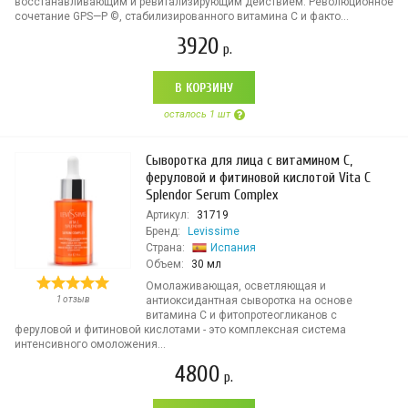
восстанавливающим и ревитализирующим действием. Революционное
сочетание GPS—P ©, стабилизированного витамина С и факто...
3920
р.
В КОРЗИНУ
осталось 1 шт
Сыворотка для лица с витамином С,
феруловой и фитиновой кислотой Vita C
Splendor Serum Complex
Артикул:
31719
Бренд:
Levissime
Страна:
Испания
Объем:
30 мл
Омолаживающая, осветляющая и
1 отзыв
антиоксидантная сыворотка на основе
витамина С и фитопротеогликанов с
феруловой и фитиновой кислотами - это комплексная система
интенсивного омоложения...
4800
р.