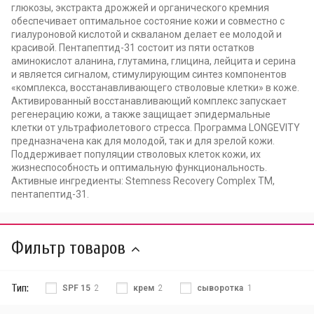
глюкозы, экстракта дрожжей и органического кремния
обеспечивает оптимальное состояние кожи и совместно с
гиалуроновой кислотой и скваланом делает ее молодой и
красивой. Пентапептид-31 состоит из пяти остатков
аминокислот аланина, глутамина, глицина, лейцита и серина
и является сигналом, стимулирующим синтез компонентов
«комплекса, восстанавливающего стволовые клетки» в коже.
Активированный восстанавливающий комплекс запускает
регенерацию кожи, а также защищает эпидермальные
клетки от ультрафиолетового стресса. Программа LONGEVITY
предназначена как для молодой, так и для зрелой кожи.
Поддерживает популяции стволовых клеток кожи, их
жизнеспособность и оптимальную функциональность.
Активные ингредиенты: Stemness Recovery Complex TM,
пентапептид-31.
Фильтр товаров
Тип:
SPF 15
2
крем
2
сыворотка
1