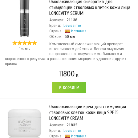
Омолаживающая сыворотка для
стимуляции стволовых клеток кожи лица
LONGEVITY SERUM
Артикул:
21138
Бренд:
Levissime
Страна:
Испания
Объем:
50 мл
Комплексный омолаживающий препарат
1 отзыв
интенсивного действия. Легкая эмульсия
направлена на получение стабильного и
выраженного результата разглаживания морщин и удаления других
призна...
11800
р.
В КОРЗИНУ
Омолаживающий крем для стимуляции
стволовых клеток кожи лица SPF 15
LONGEVITY CREAM
Артикул:
21832
Бренд:
Levissime
Страна:
Испания