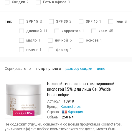
Скидки
2
Есть в офисе
9
Тип:
SPF 15
3
SPF 30
2
SPF 40
1
гель
3
дневной
11
корректор
1
крем
45
масло
1
ночной
6
основа
1
пилинг
1
флюид
1
Сортировать по:
популярности
размеру скидки
цене
Базовый гель-основа с гиалуроновой
кислотой 1,5% для лица Gel D'Acide
Hyaluronique
Артикул:
13918
Бренд:
Kosmoteros
Страна:
Франция
скидка 8%
Объем:
250 мл
Не содержит отдушки, совместим со всеми продуктами Kosmoteros,
усиливает эффект любого косметического средства, может быть