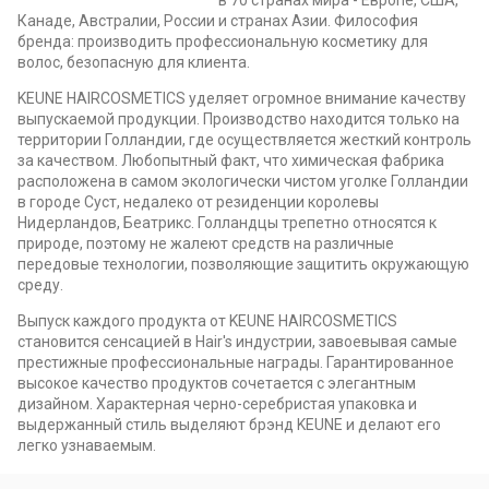
в 70 странах мира - Европе, США,
Канаде, Австралии, России и странах Азии. Философия
бренда: производить профессиональную косметику для
волос, безопасную для клиента.
KEUNE HAIRCOSMETICS уделяет огромное внимание качеству
выпускаемой продукции. Производство находится только на
территории Голландии, где осуществляется жесткий контроль
за качеством. Любопытный факт, что химическая фабрика
расположена в самом экологически чистом уголке Голландии
в городе Суст, недалеко от резиденции королевы
Нидерландов, Беатрикс. Голландцы трепетно относятся к
природе, поэтому не жалеют средств на различные
передовые технологии, позволяющие защитить окружающую
среду.
Выпуск каждого продукта от KEUNE HAIRCOSMETICS
становится сенсацией в Hair's индустрии, завоевывая самые
престижные профессиональные награды. Гарантированное
высокое качество продуктов сочетается с элегантным
дизайном. Характерная черно-серебристая упаковка и
выдержанный стиль выделяют брэнд KEUNE и делают его
легко узнаваемым.