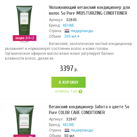
Увлажняющий веганский кондиционер для
волос So Pure MOISTURIZING CONDITIONER
Артикул:
32845
Бренд:
KEUNE
Страна:
Нидерланды
Объем:
200 мл
акция 2+1=2
Веганский, экологически чистый кондиционер
увлажняет и нормализует состояние волос и кожи головы.
Органическое эфирное масло иланг-иланг регулирует баланс
влажности волос, делая их...
3397
р.
В КОРЗИНУ
осталось 1 шт
Веганский кондиционер Забота о цвете So
Pure COLOR CARE CONDITIONER
Артикул:
32847
Бренд:
KEUNE
Страна:
Нидерланды
Объем:
50 мл