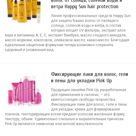
волос от солнца, соленой воды и
ветра Happy Sun hair protection
Линия профессиональных средств Happy Sun
для защиты Ваших волос от палящего
солнца, соленой воды и ветра, в состав
которых входят UV-фильтры, экстракт алоэ
вера и витамины А, Е, С, экстракт бамбука, масло сладкого миндаля,
масло моркови, кокосовое, оливковое масло, какао-масло. Благодаря
идеальным защитным формулам теперь возможно сохранить
здоровый и ухоженный вид.
Фиксирующие лаки для волос, гели
и пены для укладки Pink Up
Продукция линейки Pink Up, разработанная
для применения в салонах, – это
квинтэссенция свободы творчества.
Фиксирующие лаки для волос, гели и пены
для укладки, крема для формирования
локонов, текстурирующие воски придают волосам желанные форму,
текстуру, объем. Удивительно стильные и выразительные прически
Pink Up являются символом элегантной женственности.