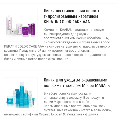
Линия восстановления волос c
гидролизованным кератином
КERATIN COLOR CARE AAA
Компания KAARAL представляет новую
линию продуктов для ухода и
восстановления химически обработанных,
сильно поврежденных и окрашенных волос
КERATIN COLOR CARE AAA на основе натурального гидролизованного
кератина. Продукты этой линии позволяют восстановить
поврежденную структуру окрашенных волос и сохранить длительно
блеск и сияние волос после окрашивания.
Линия для ухода за окрашенными
волосами с маслом Моной MARAES
В лаборатории Каарал создали
инновационную формулу. Все продукты
линии Марэс сочетают в себе
необыкновенные восстанавливающие и
питательные качества чистого масла Моной,
имеющего сертификат Organic Ecocert®. Уникальная формула