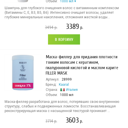
Объем:
1000 мл
Шампунь для глубокого очищения волос с витаминным комплексом
(Витамины C, E, B3, B5, B6). Интенсивно очищает волосы, удаляет
глубокие минеральные накопления, отложения жесткой воды...
3389
3494
р.
р.
В КОРЗИНУ
Маска-филлер для придания плотности
тонким волосам с кератином,
гиалуроновой кислотой и маслом карите
FILLER MASK
Артикул:
28999
Бренд:
Kaaral
скидка 3%
Страна:
Италия
Объем:
1000 мл
Маска-филлер разработана для волос, потерявших свою внутреннюю
структуру, слабых и подверженных ломкости. Восстанавливающая
реконструирующая маска с насыщенной текстурой проникает ...
3603
3714
р.
р.