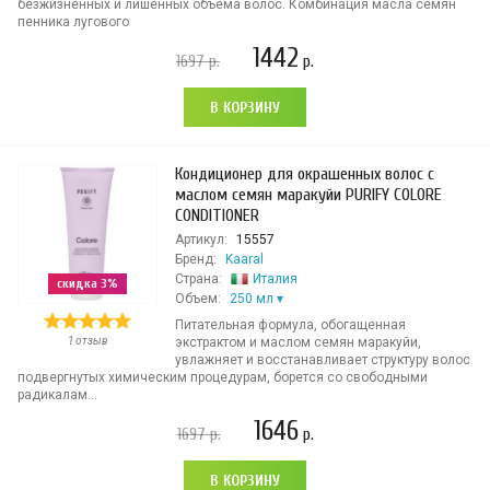
безжизненных и лишенных объема волос. Комбинация масла семян
пенника лугового
1442
1697
р.
р.
В КОРЗИНУ
Кондиционер для окрашенных волос с
маслом семян маракуйи PURIFY COLORЕ
CONDITIONER
Артикул:
15557
Бренд:
Kaaral
Страна:
Италия
скидка 3%
Объем:
250 мл
Питательная формула, обогащенная
1 отзыв
экстрактом и маслом семян маракуйи,
увлажняет и восстанавливает структуру волос
подвергнутых химическим процедурам, борется со свободными
радикалам...
1646
1697
р.
р.
В КОРЗИНУ