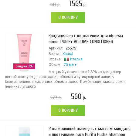
1565
1613
р.
р.
В КОРЗИНУ
Кондиционер с коллагеном для объема
волос PURIFY VOLUME CONDITIONER
Артикул:
26575
Бренд:
Kaaral
Страна:
Италия
Объем:
75 мл
скидка 3%
Мощный ухаживающий SPA-кондиционер
легкой текстуры для создания объема и кутикулярной защиты
безжизненных и лишенных объема волос. Комбинация масла семян
пенника лугового
560
577
р.
р.
В КОРЗИНУ
Увлажняющий шампунь с маслом миндаля
и протеинами риса Purify Hydra Shampoo