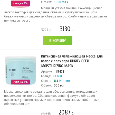
Объем:
1000 мл
скидка 3%
Мощный ухаживающий SPA-кондиционер
легкой текстуры для создания объема и кутикулярной защиты
безжизненных и лишенных объема волос. Комбинация масла семян
пенника лугового
3130
3227
р.
р.
В КОРЗИНУ
Интенсивная увлажняющая маска для
волос с алоэ вера PURIFY DEEP
MOISTURIZING MASK
Артикул:
15471
Бренд:
Kaaral
Страна:
Италия
скидка 3%
Объем:
500 мл
Маска специально создана для обезвоженных, истощенных и
поврежденных волос. Сбалансированная формула обладает
сильными увлажняющими и восстанавливающими свойствами,
обеспечивая инт...
2087
2152
р.
р.