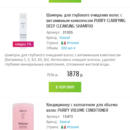
Шампунь для глубокого очищения волос с
витаминным комплексом PURIFY CLARIFYING
DEEP CLEANSING SHAMPOO
Артикул:
31005
Бренд:
Kaaral
Страна:
Италия
скидка 3%
Объем:
300 мл
Шампунь для глубокого очищения волос с витаминным комплексом
(Витамины C, E, B3, B5, B6). Интенсивно очищает волосы, удаляет
глубокие минеральные накопления, отложения жесткой воды...
1878
1936
р.
р.
В КОРЗИНУ
Кондиционер с коллагеном для объема
волос PURIFY VOLUME CONDITIONER
Артикул:
15473
Бренд:
Kaaral
Страна:
Италия