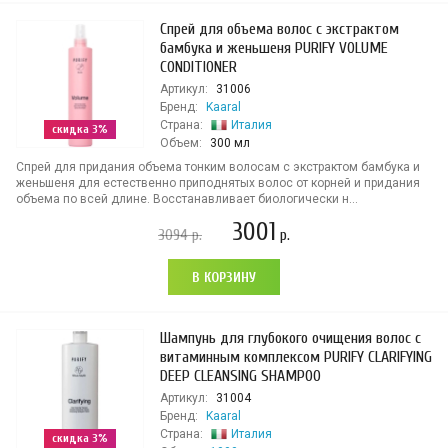
Спрей для объема волос с экстрактом
бамбука и женьшеня PURIFY VOLUME
CONDITIONER
Артикул:
31006
Бренд:
Kaaral
Страна:
Италия
скидка 3%
Объем:
300 мл
Спрей для придания объема тонким волосам с экстрактом бамбука и
женьшеня для естественно приподнятых волос от корней и придания
объема по всей длине. Восстанавливает биологически н...
3001
3094
р.
р.
В КОРЗИНУ
Шампунь для глубокого очищения волос с
витаминным комплексом PURIFY CLARIFYING
DEEP CLEANSING SHAMPOO
Артикул:
31004
Бренд:
Kaaral
Страна:
Италия
скидка 3%