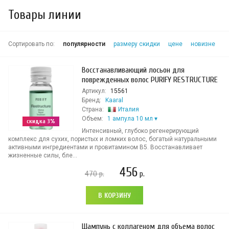
Товары линии
Сортировать по:
популярности
размеру скидки
цене
новизне
Восстанавливающий лосьон для
поврежденных волос PURIFY RESTRUCTURE
Артикул:
15561
Бренд:
Kaaral
Страна:
Италия
Объем:
1 ампула 10 мл
скидка 3%
Интенсивный, глубоко регенерирующий
комплекс для сухих, пористых и ломких волос, богатый натуральными
активными ингредиентами и провитамином В5. Восстанавливает
жизненные силы, бле...
456
470
р.
р.
В КОРЗИНУ
Шампунь с коллагеном для объема волос