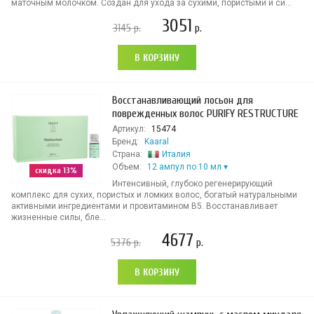
маточным молочком. Создан для ухода за сухими, пористыми и си...
3051
3145
р.
р.
В КОРЗИНУ
Восстанавливающий лосьон для
поврежденных волос PURIFY RESTRUCTURE
Артикул:
15474
Бренд:
Kaaral
Страна:
Италия
Объем:
12 ампул по 10 мл
скидка 13%
Интенсивный, глубоко регенерирующий
комплекс для сухих, пористых и ломких волос, богатый натуральными
активными ингредиентами и провитамином В5. Восстанавливает
жизненные силы, бле...
4677
5376
р.
р.
В КОРЗИНУ