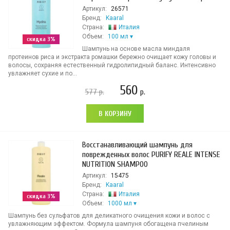
Артикул:
26571
Бренд:
Kaaral
Страна:
Италия
Объем:
100 мл
скидка 3%
Шампунь на основе масла миндаля
протеинов риса и экстракта ромашки бережно очищает кожу головы и
волосы, сохраняя естественный гидролипидный баланс. Интенсивно
увлажняет сухие и по...
560
577
р.
р.
В КОРЗИНУ
Восстанавливающий шампунь для
поврежденных волос PURIFY REALE INTENSE
NUTRITION SHAMPOO
Артикул:
15475
Бренд:
Kaaral
Страна:
Италия
скидка 3%
Объем:
1000 мл
Шампунь без сульфатов для деликатного очищения кожи и волос с
увлажняющим эффектом. Формула шампуня обогащена пчелиным