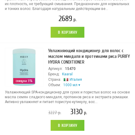
их плотность, не требующий смывания. Предназначен для нормальных
и тонких волос. Благодаря натуральным действующим ве...
2689
р.
В КОРЗИНУ
Увлажняющий кондиционер для волос с
маслом миндаля и протеинами риса PURIFY
HYDRA CONDITIONER
Артикул:
15470
Бренд:
Kaaral
Страна:
Италия
скидка 3%
Объем:
1000 мл
Увлажняющий SPA-кондиционер для сухих и пористых волос на основе
масла семян сладкого миндаля, протеинов риса и экстракта ромашки.
Активно увлажняет и питает пористую кутикулу, вос...
3130
3227
р.
р.
В КОРЗИНУ