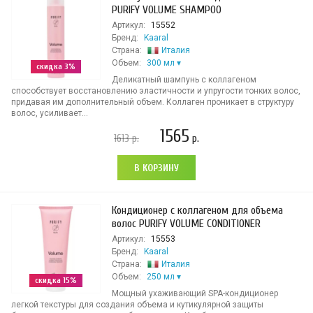
PURIFY VOLUME SHAMPOO
Артикул:
15552
Бренд:
Kaaral
Страна:
Италия
Объем:
300 мл
скидка 3%
Деликатный шампунь с коллагеном
способствует восстановлению эластичности и упругости тонких волос,
придавая им дополнительный объем. Коллаген проникает в структуру
волос, усиливает...
1565
1613
р.
р.
В КОРЗИНУ
Кондиционер с коллагеном для объема
волос PURIFY VOLUME CONDITIONER
Артикул:
15553
Бренд:
Kaaral
Страна:
Италия
Объем:
250 мл
скидка 15%
Мощный ухаживающий SPA-кондиционер
легкой текстуры для создания объема и кутикулярной защиты