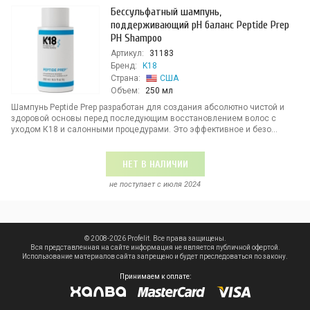
Бессульфатный шампунь,
поддерживающий pH баланс Peptide Prep
PH Shampoo
Артикул:
31183
Бренд:
K18
Страна:
США
Объем:
250 мл
Шампунь Peptide Prep разработан для создания абсолютно чистой и
здоровой основы перед последующим восстановлением волос с
уходом К18 и салонными процедурами. Это эффективное и безо...
НЕТ В НАЛИЧИИ
не поступает c июля 2024
© 2008-2026 Profelit. Все права защищены.
Вся представленная на сайте информация не является публичной офертой.
Использование материалов сайта запрещено и будет преследоваться по закону.
Принимаем к оплате: