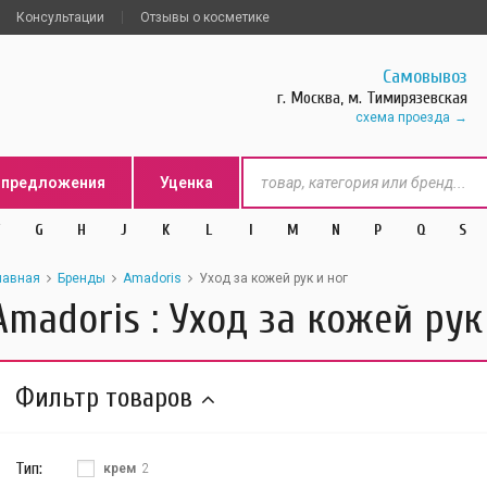
Консультации
Отзывы о косметике
Самовывоз
г. Москва, м. Тимирязевская
схема проезда
цпредложения
Уценка
G
H
J
K
L
l
M
N
P
Q
S
лавная
Бренды
Amadoris
Уход за кожей рук и ног
Amadoris : Уход за кожей рук
Фильтр товаров
Тип:
крем
2