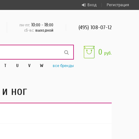
Вход
Регистрация
10
18
пн-пт:
:00 -
:00
(495) 108-07-12
сб-вс:
выходной
0
руб.
T
U
V
W
все
бренды
 и ног