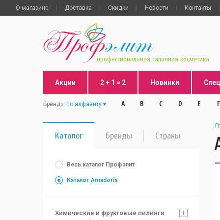
О магазине
Доставка
Скидки
Новости
Контакты
профессиональная салонная косметика
Акции
2 + 1 = 2
Новинки
Спе
A
B
C
D
E
F
Бренды
по алфавиту
Г
Каталог
Бренды
Страны
Весь каталог Профэлит
Каталог Amadoris
Химические и фруктовые пилинги