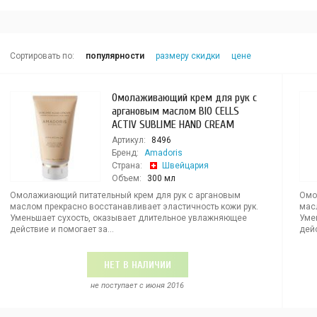
Сортировать по:
популярности
размеру скидки
цене
Омолаживающий крем для рук с
аргановым маслом BIO CELLS
ACTIV SUBLIME HAND CREAM
Артикул:
8496
Бренд:
Amadoris
Страна:
Швейцария
Объем:
300 мл
Омолажиающий питательный крем для рук с аргановым
Омо
маслом прекрасно восстанавливает эластичность кожи рук.
мас
Уменьшает сухость, оказывает длительное увлажняющее
Уме
действие и помогает за...
дейс
НЕТ В НАЛИЧИИ
не поступает c июня 2016