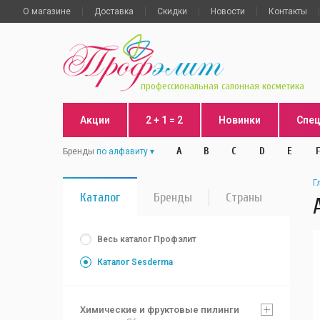
О магазине
Доставка
Скидки
Новости
Контакты
профессиональная салонная косметика
Акции
2 + 1 = 2
Новинки
Спе
A
B
C
D
E
F
Бренды
по алфавиту
Г
Каталог
Бренды
Страны
Весь каталог Профэлит
Каталог Sesderma
Химические и фруктовые пилинги