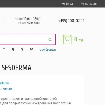
Вход
Регистрация
10
18
пн-пт:
:00 -
:00
(495) 108-07-12
сб-вс:
выходной
0
руб.
T
U
V
W
все
бренды
— SESDERMA
sderma
Испания
 с ретинолом и гликолевой кислотой
 для профилактики и устранения возрастных