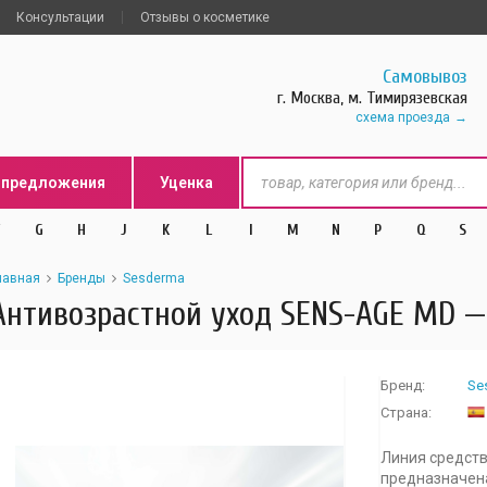
Консультации
Отзывы о косметике
Самовывоз
г. Москва, м. Тимирязевская
схема проезда
цпредложения
Уценка
G
H
J
K
L
l
M
N
P
Q
S
лавная
Бренды
Sesderma
Антивозрастной уход SENS-AGE MD 
Бренд:
Se
Страна:
Линия средств
предназначена