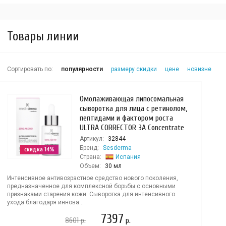
Товары линии
Сортировать по:
популярности
размеру скидки
цене
новизне
Омолаживающая липосомальная
сыворотка для лица с ретинолом,
пептидами и фактором роста
ULTRA CORRECTOR 3A Concentrate
Артикул:
32844
Бренд:
Sesderma
скидка 14%
Страна:
Испания
Объем:
30 мл
Интенсивное антивозрастное средство нового поколения,
предназначенное для комплексной борьбы с основными
признаками старения кожи. Сыворотка для интенсивного
ухода благодаря иннова...
7397
8601
р.
р.