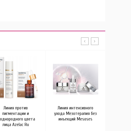
Линия против
Линия интенсивного
Линия у
пигментации и
ухода Мезотерапия без
гиалурон
еоднородного цвета
инъекций Mesoses
Hidr
лица Azelac Ru