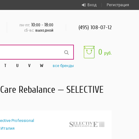
Вход
Регистрация
10
18
пн-пт:
:00 -
:00
(495) 108-07-12
сб-вс:
выходной
0
руб.
T
U
V
W
все
бренды
are Rebalance — SELECTIVE
ective Professional
Италия