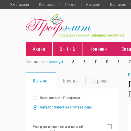
О магазине
Доставка
Скидки
Новости
Контакты
профессиональная салонная косметика
Акции
2 + 1 = 2
Новинки
Спе
A
B
C
D
E
F
Бренды
по алфавиту
Г
Каталог
Бренды
Страны
Весь каталог Профэлит
Каталог Selective Professional
Уход за волосами и кожей