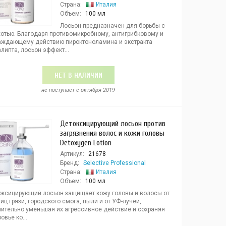
Страна:
Италия
Объем:
100 мл
Лосьон предназначен для борьбы с
хотью. Благодаря противомикробному, антигрибковому и
аждающему действию пироктоноламина и экстракта
липта, лосьон эффект...
НЕТ В НАЛИЧИИ
не поступает c октября 2019
Детоксицирующий лосьон против
загрязнения волос и кожи головы
Detoxygen Lotion
Артикул:
21678
Бренд:
Selective Professional
Страна:
Италия
Объем:
100 мл
оксицирующий лосьон защищает кожу головы и волосы от
иц грязи, городского смога, пыли и от УФ-лучей,
чительно уменьшая их агрессивное действие и сохраняя
овье ко...