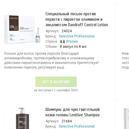
Специальный лосьон против
перхоти с пироктон оламином и
эвкалиптом Dandruff Control Lotion
Артикул:
24324
Бренд:
Selective Professional
Страна:
Италия
Объем:
8 ампул по 8 мл
Лосьон для волос против перхоти благодаря
Неж
антимикробному, противогрибковому и освежающему
гол
действию пироктоноламина и эвкалиптола препятствует
экст
появлению перхоти, регулирует выд...
подс
НЕТ В НАЛИЧИИ
не поступает c сентября 2023
Шампунь для чувствительной
кожи головы Lenitive Shampoo
Артикул:
21684
Бренд:
Selective Professional