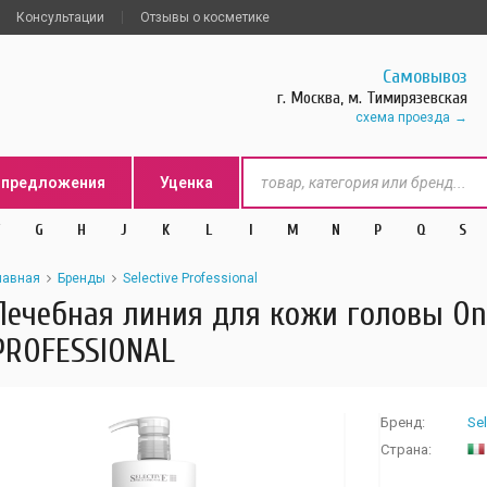
Консультации
Отзывы о косметике
Самовывоз
г. Москва, м. Тимирязевская
схема проезда
цпредложения
Уценка
G
H
J
K
L
l
M
N
P
Q
S
лавная
Бренды
Selective Professional
Лечебная линия для кожи головы OnC
PROFESSIONAL
Бренд:
Sel
Страна: