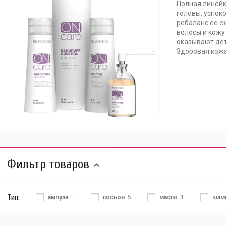
Полная линейк
головы: успок
ребаланс ее 
волосы и кожу 
оказывают дет
Здоровая кожа
Фильтр товаров
Тип:
ампула
1
лосьон
5
масло
1
шам