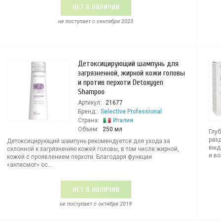
НЕТ В НАЛИЧИИ
не поступает c сентября 2023
Детоксицирующий шампунь для
загрязненной, жирной кожи головы
и против перхоти Detoxygen
Shampoo
Артикул:
21677
Бренд:
Selective Professional
Страна:
Италия
Объем:
250 мл
Глу
раз
Детоксицирующий шампунь рекомендуется для ухода за
выд
склонной к загрязнению кожей головы, в том числе жирной,
и во
кожей с проявлением перхоти. Благодаря функции
«антисмог» ос...
НЕТ В НАЛИЧИИ
не поступает c октября 2019