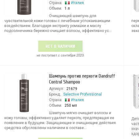
Страна:
Италия
Объем:
1 л
Очищающий шампунь для
чувствительной кожи головы с лечебным успокаивающим
пер
воздействием. Благодаря экстракту ромашки и маслу
охл
подсолнечника бережно очищает волосы, эффективно ус...
эвка
НЕТ В НАЛИЧИИ
не поступает c сентября 2023
Шампунь против перхоти Dandruff
Control Shampoo
Артикул:
21679
Бренд:
Selective Professional
Страна:
Италия
Объем:
250 мл
Шампунь мягко очищает волосы и
кожу головы, эффективно удаляет перхоть, предотвращая ее
Дет
появление в будущем. Защищающие и очищающие действия
част
средства обусловлены наличием в составе...
зна
здор