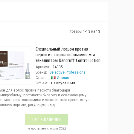
товары
1-13 из 13
Специальный лосьон против
перхоти с пироктон оламином и
эвкалиптом Dandruff Control Lotion
Артикул:
24335
Бренд:
Selective Professional
Страна:
Италия
Объем:
1 ампула 8 мл
ьон для волос против перхоти благодаря
имикробному, противогрибковому и освежающему
ствию пироктоноламина и эвкалиптола препятствует
лению перхоти, регулирует выд...
НЕТ В НАЛИЧИИ
не поступает c июня 2022