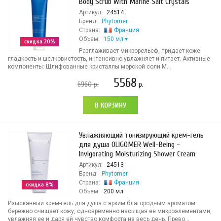
Body Scrub With Marine Salt Crystals
Артикул:
24514
Бренд:
Phytomer
Страна:
Франция
Объем:
150 мл
скидка 20%
Разглаживает микрорельеф, придает коже
гладкость и шелковистость, интенсивно увлажняет и питает. Активные
компоненты: Шлифованные кристаллы морской соли М...
5568
6960
р.
р.
В КОРЗИНУ
Увлажняющий тонизирующий крем-гель
для душа OLIGOMER Well-Being -
Invigorating Moisturizing Shower Cream
Артикул:
24513
Бренд:
Phytomer
Страна:
Франция
скидка 8%
Объем:
200 мл
Изысканный крем-гель для душа с ярким благородным ароматом
бережно очищает кожу, одновременно насыщая ее микроэлементами,
увлажняя ее и даря ей чувство комфорта на весь день. Прево...