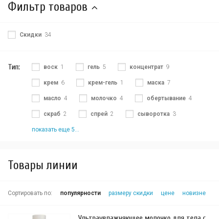
Фильтр товаров
Скидки
34
Тип:
воск
1
гель
5
концентрат
9
крем
6
крем-гель
1
маска
7
масло
4
молочко
4
обертывание
4
скраб
2
спрей
2
сыворотка
3
показать еще 5...
Товары линии
Сортировать по:
популярности
размеру скидки
цене
новизне
Ультраувлажняющее молочко для тела с