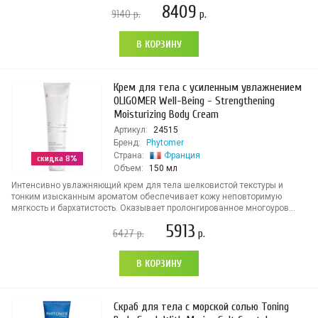
8409
9140
р.
р.
В КОРЗИНУ
Крем для тела с усиленным увлажнением
OLIGOMER Well-Being - Strengthening
Moisturizing Body Cream
Артикул:
24515
Бренд:
Phytomer
Страна:
Франция
скидка 8%
Объем:
150 мл
Интенсивно увлажняющий крем для тела шелковистой текстуры и
тонким изысканным ароматом обеспечивает кожу неповторимую
мягкость и бархатистость. Оказывает пролонгированное многоуров...
5913
6427
р.
р.
В КОРЗИНУ
Скраб для тела с морской солью Toning