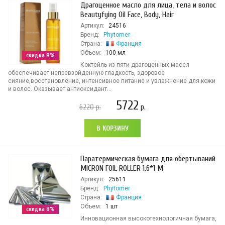
Драгоценное масло для лица, тела и волос
Beautyfying Oil Face, Body, Hair
Артикул:
24516
Бренд:
Phytomer
Страна:
Франция
Объем:
100 мл
скидка 8%
Коктейль из пяти драгоценных масел
обеспечивает непревзойденную гладкость, здоровое
сияние,восстановление, интенсивное питание и увлажнение для кожи
и волос. Оказывает антиоксидант...
5722
6220
р.
р.
В КОРЗИНУ
Паратермическая бумага для обертываний
MICRON FOIL ROLLER 1.6*1 M
Артикул:
25611
Бренд:
Phytomer
Страна:
Франция
Объем:
1 шт
скидка 8%
Инновационная высокотехнологичная бумага,