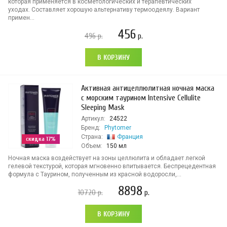
которая применяется в косметологических и терапевтических
уходах. Составляет хорошую альтернативу термоодеялу. Вариант
примен...
456
496
р.
р.
В КОРЗИНУ
Активная антицеллюлитная ночная маска
с морским таурином Intensive Cellulite
Sleeping Mask
Артикул:
24522
Бренд:
Phytomer
Страна:
Франция
скидка 17%
Объем:
150 мл
Ночная маска воздействует на зоны целлюлита и обладает легкой
гелевой текстурой, которая мгновенно впитывается. Беспрецедентная
формула с Таурином, полученным из красной водоросли,...
8898
10720
р.
р.
В КОРЗИНУ