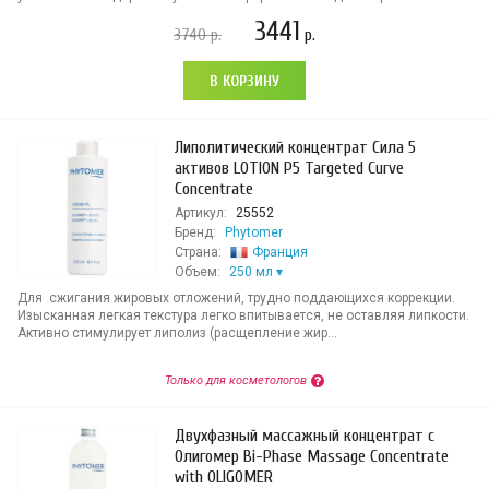
3441
3740
р.
р.
В КОРЗИНУ
Липолитический концентрат Сила 5
активов LOTION P5 Targeted Curve
Concentrate
Артикул:
25552
Бренд:
Phytomer
Страна:
Франция
Объем:
250 мл
Для сжигания жировых отложений, трудно поддающихся коррекции.
Изысканная легкая текстура легко впитывается, не оставляя липкости.
Активно стимулирует липолиз (расщепление жир...
Только для косметологов
Двухфазный массажный концентрат с
Олигомер Bi-Phase Massage Concentrate
with OLIGOMER