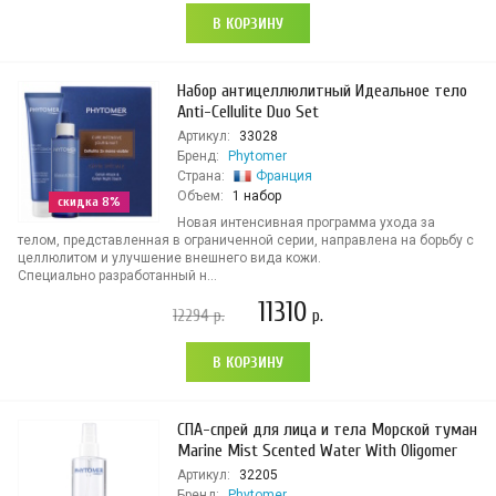
В КОРЗИНУ
Набор антицеллюлитный Идеальное тело
Anti-Cellulite Duo Set
Артикул:
33028
Бренд:
Phytomer
Страна:
Франция
Объем:
1 набор
скидка 8%
Новая интенсивная программа ухода за
телом, представленная в ограниченной серии, направлена на борьбу с
целлюлитом и улучшение внешнего вида кожи.
Специально разработанный н...
11310
12294
р.
р.
В КОРЗИНУ
СПА-спрей для лица и тела Морской туман
Marine Mist Scented Water With Oligomer
Артикул:
32205
Бренд:
Phytomer