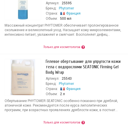
Артикул:
25595
Бренд:
Phytomer
Страна:
Франция
Объем:
500 мл
Массажный концентрат PHYTOMER обеспечивает пролонгированное
скольжение и великолепный уход. Насыщает кожу микроэлементами,
интенсивно питает, увлажняет и смягчает. Восполняет дефиц...
Только для косметологов
Гелевое обертывание для упругости кожи
тела с водорослями SEATONIC Firming Gel
Body Wrap
Артикул:
25543
Бренд:
Phytomer
Страна:
Франция
Объем:
2 л
Обертывание PHYTOMER SEATONIC особенно показано при дряблой,
атоничной коже. Рекомендуется после курса липолитических
программ, при возрастных проявлениях дряблости кожи, в постнат...
Только для косметологов