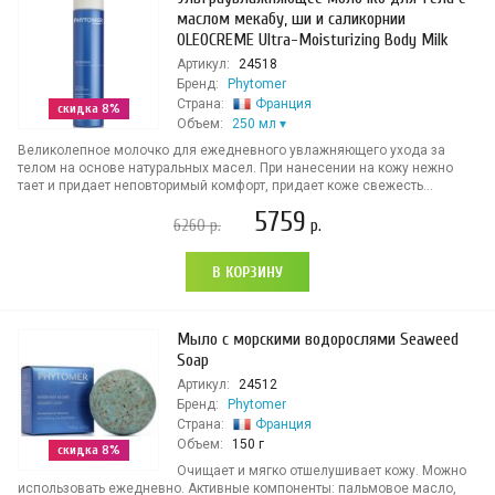
маслом мекабу, ши и саликорнии
OLEOCREME Ultra-Moisturizing Body Milk
Артикул:
24518
Бренд:
Phytomer
Страна:
Франция
скидка 8%
Объем:
250 мл
Великолепное молочко для ежедневного увлажняющего ухода за
телом на основе натуральных масел. При нанесении на кожу нежно
тает и придает неповторимый комфорт, придает коже свежесть...
5759
6260
р.
р.
В КОРЗИНУ
Мыло с морскими водорослями Seaweed
Soap
Артикул:
24512
Бренд:
Phytomer
Страна:
Франция
Объем:
150 г
скидка 8%
Очищает и мягко отшелушивает кожу. Можно
использовать ежедневно. Активные компоненты: пальмовое масло,