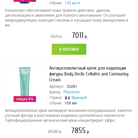
Объем:
125 мл
Концентрат обеспечивает коже тройное действие: дренаж,
детоксикацию и оживление для полного омоложения. Он улучшает
микроциркуляцию, выводит токсины и насыщает кожу минералами и
ми...
7011
7621
р.
р.
В КОРЗИНУ
Антицеллюлитный крем для коррекции
фигуры Body Declic Cellulite and Contouring
Cream
Артикул:
33281
Бренд:
Phytomer
Страна:
Франция
скидка 8%
Объем:
150 мл
Антицеллюлитный крем активирует механизм контурирования, заметно
улучшая фигуру и разглаживая видимые целлюлитные неровности.
Сертифицированный органический крем концентрирует эффе...
7855
8538
р.
р.