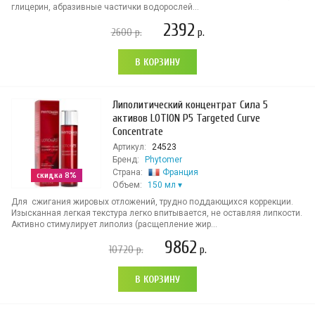
глицерин, абразивные частички водорослей...
2392
2600
р.
р.
В КОРЗИНУ
Липолитический концентрат Сила 5
активов LOTION P5 Targeted Curve
Concentrate
Артикул:
24523
Бренд:
Phytomer
Страна:
Франция
скидка 8%
Объем:
150 мл
Для сжигания жировых отложений, трудно поддающихся коррекции.
Изысканная легкая текстура легко впитывается, не оставляя липкости.
Активно стимулирует липолиз (расщепление жир...
9862
10720
р.
р.
В КОРЗИНУ