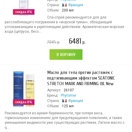
Страна:
Франция
Объем:
200 мл
скидка 8%
Спа-спрей рекомендуется для для
расслабляющего погружения в «морской туман», обладающий
успокаивающим и укрепляющим действием. Ароматическая морская
вода (цитрусы, бесс...
6481
7045
р.
р.
В КОРЗИНУ
Масло для тела против растяжек с
подтягивающим эффектом SEATONIC
STRETCH MARK AND FIRMING OIL New
Артикул:
26107
Бренд:
Phytomer
Страна:
Франция
скидка 8%
Объем:
125 мл
Рекомендуется во время беременности, при потере веса,
гормональных изменениях для предотвращения появления, а также
уменьшения видимости уже существующих растяжек. Легкое масло с
ц...