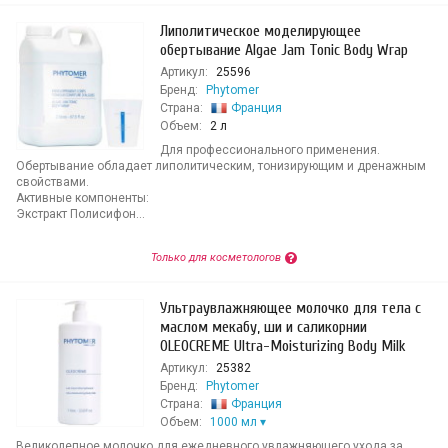
Липолитическое моделирующее
обертывание Algae Jam Tonic Body Wrap
Артикул:
25596
Бренд:
Phytomer
Страна:
Франция
Объем:
2 л
Для профессионального применения.
Обертывание обладает липолитическим, тонизирующим и дренажным
свойствами.
Активные компоненты:
Экстракт Полисифон...
Только для косметологов
Ультраувлажняющее молочко для тела с
маслом мекабу, ши и саликорнии
OLEOCREME Ultra-Moisturizing Body Milk
Артикул:
25382
Бренд:
Phytomer
Страна:
Франция
Объем:
1000 мл
Великолепное молочко для ежедневного увлажняющего ухода за