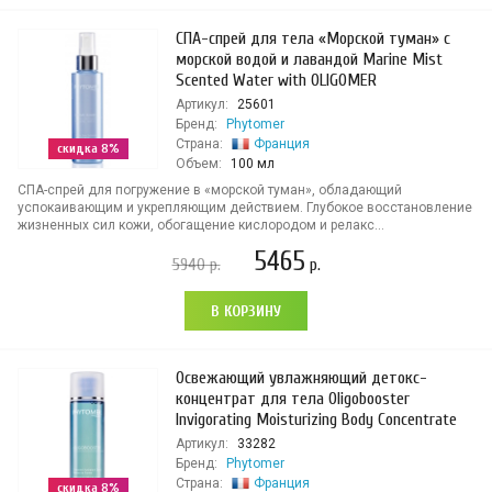
СПА-спрей для тела «Морской туман» с
морской водой и лавандой Marine Mist
Scented Water with OLIGOMER
Артикул:
25601
Бренд:
Phytomer
Страна:
Франция
скидка 8%
Объем:
100 мл
СПА-спрей для погружение в «морской туман», обладающий
успокаивающим и укрепляющим действием. Глубокое восстановление
жизненных сил кожи, обогащение кислородом и релакс...
5465
5940
р.
р.
В КОРЗИНУ
Освежающий увлажняющий детокс-
концентрат для тела Oligobooster
Invigorating Moisturizing Body Concentrate
Артикул:
33282
Бренд:
Phytomer
Страна:
Франция
скидка 8%