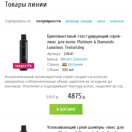
Товары линии
Сортировать по:
популярности
размеру скидки
цене
новизне
Бриллиантовый текстурирующий спрей-
люкс для волос Platinum & Diamonds
Luxurious Texturizing
Артикул:
24941
Бренд:
Miriam Quevedo
Страна:
Испания
скидка 9%
Объем:
300 мл
Исключительный антивозрастной спрей создает на волосах
невероятно соблазнительный объем, укрепляя их от корней до
кончиков. Уплотняет и подчеркивает текстуру волос, наделяет их стр...
4875
5357
р.
р.
В КОРЗИНУ
Успокаивающий сухой шампунь-люкс для