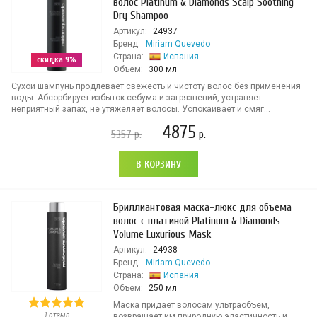
волос Platinum & Diamonds Scalp Soothing
Dry Shampoo
Артикул:
24937
Бренд:
Miriam Quevedo
Страна:
Испания
скидка 9%
Объем:
300 мл
Сухой шампунь продлевает свежесть и чистоту волос без применения
воды. Абсорбирует избыток себума и загрязнений, устраняет
неприятный запах, не утяжеляет волосы. Успокаивает и смяг...
4875
5357
р.
р.
В КОРЗИНУ
Бриллиантовая маска-люкс для объема
волос с платиной Platinum & Diamonds
Volume Luxurious Mask
Артикул:
24938
Бренд:
Miriam Quevedo
Страна:
Испания
Объем:
250 мл
Маска придает волосам ультраобъем,
1 отзыв
возвращает им природную эластичность и