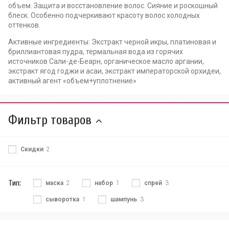
объем. Защита и восстановление волос. Сияние и роскошный
блеск. Особенно подчеркивают красоту волос холодных
оттенков.
Активные ингредиенты: Экстракт черной икры, платиновая и
бриллиантовая пудра, термальная вода из горячих
источников Сали-де-Беарн, органическое масло аргании,
экстракт ягод годжи и асаи, экстракт императорской орхидеи,
активный агент «объем+уплотнение»
Фильтр товаров
Скидки
2
Тип:
маска
2
набор
1
спрей
3
сыворотка
1
шампунь
3