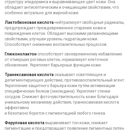
структуру эпидермиса и выравнивающее цвет кожи. Она
обладает антисептическим и очищающим свойствами, что
особенно актуально для жирной кожи.
Лактобионовая кислота
нейтрализует свободные радикалы,
предупреждает преждевременное старение кожи и
повреждение клеток. Обладает высокими увлажняющими
свойствами, улучшая уровень гидратации кожи.
Способствует снижению воспалительных процессов.
Глюконолактон
способствует своевременному избавлению
от отмерших роговых клеток, нормализует клеточное
обновление. Укрепляет барьерные функции кожи.
Транексамовая кислота
оказывает осветляющее и
депигментирующее действие, противовоспалительный агент.
Укрепление защитного барьера кожи путём активизации
специфических белков (окклюдина). Укрепляет стенки
сосудов. Снижает фоточувствительность кожи. Благодаря
уникальному механизму действия, транексамовая кислота
эффективно
и безопасно борется с пигментацией любого генеза.
Феруловая кислота
выравнивает тон кожи, снижает
пигментацию и предотвращает появление пигментных пятен.