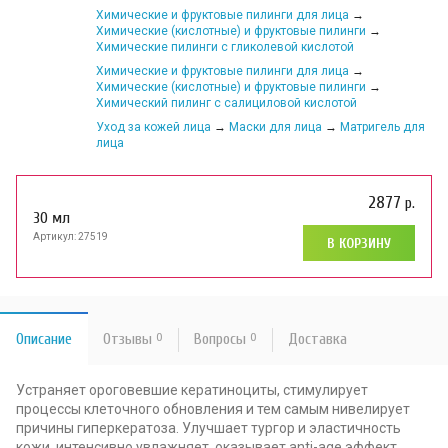
Химические и фруктовые пилинги для лица
→
Химические (кислотные) и фруктовые пилинги
→
Химические пилинги с гликолевой кислотой
Химические и фруктовые пилинги для лица
→
Химические (кислотные) и фруктовые пилинги
→
Химический пилинг с салициловой кислотой
Уход за кожей лица
→
Маски для лица
→
Матригель для
лица
2877
р.
30 мл
Артикул: 27519
В КОРЗИНУ
Описание
Отзывы
0
Вопросы
0
Доставка
Устраняет ороговевшие кератиноциты, стимулирует
процессы клеточного обновления и тем самым нивелирует
причины гиперкератоза. Улучшает тургор и эластичность
кожи, интенсивно увлажняет, оказывает anti-age эффект,