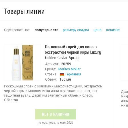
Товары линии
Сортировать по:
популярности
размеру скидки
цене
новизне
Роскошный спрей для волос с
экстрактом черной икры Luxury
Golden Caviar Spray
Артикул:
20259
Бренд:
Marlies Moller
Страна:
Германия
Объем:
150 мл
Роскошный спрей с золотыми микрочастицами, экстрактом
черной икры и маслом инка инчи окутывает волосы, как
Дра
защитная вуаль, дарит им элегантный объем и блеск.
мик
Облегча...
инч
жизн
НЕТ В НАЛИЧИИ
не поступает c мая 2021