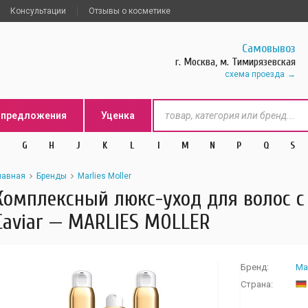
Консультации
Отзывы о косметике
Самовывоз
г. Москва, м. Тимирязевская
схема проезда
цпредложения
Уценка
G
H
J
K
L
l
M
N
P
Q
S
лавная
Бренды
Marlies Moller
Комплексный люкс-уход для волос с 
Caviar — MARLIES MOLLER
Бренд:
Mar
Страна: