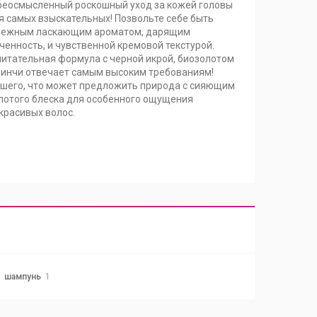
реосмысленный роскошный уход за кожей головы
я самых взыскательных! Позвольте себе быть
нежным ласкающим ароматом, дарящим
ченность, и чувственной кремовой текстурой.
итательная формула с черной икрой, биозолотом
 инчи отвечает самым высоким требованиям!
чшего, что может предложить природа с сияющим
лотого блеска для особенного ощущения
красивых волос.
шампунь
1