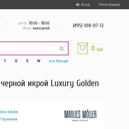
Вход
Регистрация
10
18
пн-пт:
:00 -
:00
(495) 108-07-12
сб-вс:
выходной
0
руб.
T
U
V
W
все
бренды
черной икрой Luxury Golden
lies Moller
Германия