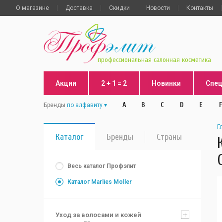
О магазине
Доставка
Скидки
Новости
Контакты
профессиональная салонная косметика
Акции
2 + 1 = 2
Новинки
Спе
A
B
C
D
E
F
Бренды
по алфавиту
Г
Каталог
Бренды
Страны
Весь каталог Профэлит
Каталог Marlies Moller
Уход за волосами и кожей