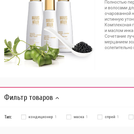
Полностью пе
и волосами дл
очарованной 
истинную утон
Комплексная п
и маслом инка
Сочетание лу
мерцанием зо
ослепительно 
Фильтр товаров
Тип:
кондиционер
1
маска
1
спрей
1