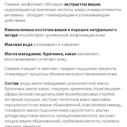
Гоммаж-эксфолиант обогащен
экстрактом вишни
,
содержащим органические кислоты, макро и микроэлементы,
витамины - обладает тонизирующим и успокаивающим
действием.
Измельченные косточки вишни и порошок натурального
янтаря
способствуют деликатной эксфолиации кожи.
Маковая вода
успокаивает и освежает.
Масла макадамии, бурачника, какао
увлажняют,
восстанавливают и питают кожу.
Гоммаж очищает и смягчает, придает ощущение свежести,
стимулирует процессы обновления и восстановления кожи.
Состав:
вода, масло макадамии цельнолистной, масло
бурачника, масло какао, глицерин, кремнезем, полиглицерил -
эфиры (восков) канделильский/жожоба/рисовых отрубей,
янтарный порошок, экстракт лепестков мака самосейки,
порошок косточек вишни обыкновенной, ксантановая камедь,
токоферол, масло подсолнечника однолетнего, альгин,
дегидроацетовая кислота, салициловая кислота, экстракт
плодов вишни обыкновенной, сорбиновая кислота, гераниол,
лимонен, линалоол.