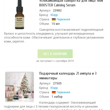
Успокаивающая сыворотка для лица SKIN
BOOSTER Calming Serum
Артикул:
23982
Бренд:
Klapp
Страна:
Германия
Объем:
15 мл
Сыворотка восстанавливает гидролипидный
баланс и целостность эпидермиса, улучшает регенерационные
способности кожи. Обеспечивает длительное и глубокое увлажнение
кожи, укрепля...
НЕТ В НАЛИЧИИ
не поступает c сентября 2019
Подарочный календарь 21 ампула и 3
миниатюры
Артикул:
27505
Бренд:
Klapp
Страна:
Германия
Объем:
1 набор
Календарь содержит: Омолаживающий
гидрокрем для лица с 5 типами гиалуроновой кислоты и ценными