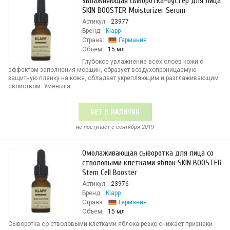
Увлажняющая сыворотка-бустер для лица
SKIN BOOSTER Moisturizer Serum
Артикул:
23977
Бренд:
Klapp
Страна:
Германия
Объем:
15 мл
Глубокое увлажнение всех слоев кожи с
эффектом заполнения морщин, образует воздухопроницаемую
защитную пленку на коже, обладает укрепляющим и разглаживающим
свойством. Уменьша...
НЕТ В НАЛИЧИИ
не поступает c сентября 2019
Омолаживающая сыворотка для лица со
стволовыми клетками яблок SKIN BOOSTER
Stem Cell Booster
Артикул:
23976
Бренд:
Klapp
Страна:
Германия
Объем:
15 мл
Сыворотка со стволовыми клетками яблока резко снижает признаки