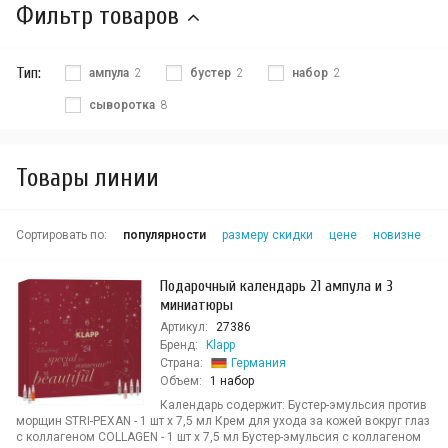
Фильтр товаров
Тип:
ампула
2
бустер
2
набор
2
сыворотка
8
Товары линии
Сортировать по:
популярности
размеру скидки
цене
новизне
Подарочный календарь 21 ампула и 3
миниатюры
Артикул:
27386
Бренд:
Klapp
Страна:
Германия
Объем:
1 набор
Календарь содержит: Бустер-эмульсия против
морщин STRI-PEXAN - 1 шт х 7,5 мл Крем для ухода за кожей вокруг глаз
с коллагеном COLLAGEN - 1 шт х 7,5 мл Бустер-эмульсия с коллагеном