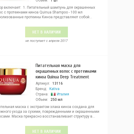
Объем:
1 шт
ор включает: 1. Питательный шампунь для окрашенных
ос с протеинами киноа Quinua Shampoo - 100 мл
ролизованные протеины Киноа представляют собой...
НЕТ В НАЛИЧИИ
не поступает c апреля 2017
Питательная маска для
окрашенных волос с протеинами
киноа Quinua Deep Treatment
Артикул:
13116
Бренд:
Kativa
Страна:
Италия
Объем:
250 мл
ательная маска с экстрактом злака киноа создана для
ежного ухода за сухими, поврежденными и окрашенными
сами. Маска прекрасно восстанавливает структуру в...
НЕТ В НАЛИЧИИ