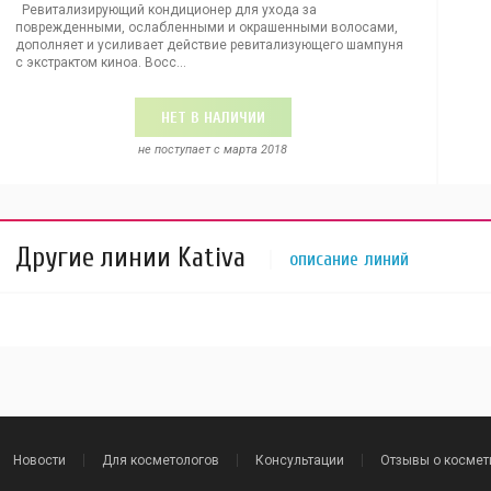
Ревитализирующий кондиционер для ухода за
поврежденными, ослабленными и окрашенными волосами,
дополняет и усиливает действие ревитализующего шампуня
с экстрактом киноа. Восс...
НЕТ В НАЛИЧИИ
не поступает c марта 2018
Другие линии Kativa
описание линий
Новости
Для косметологов
Консультации
Отзывы о космет