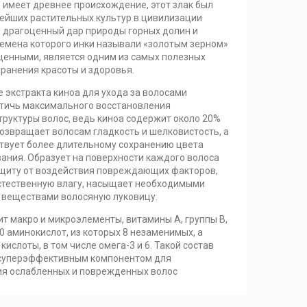
) имеет древнее происхождение, этот злак был
ейших растительных культур в цивилизации
– драгоценный дар природы горных долин и
семена которого инки называли «золотым зерном»
щенными, является одним из самых полезных
хранения красоты и здоровья.
 экстракта киноа для ухода за волосами
стичь максимального восстановления
труктуры волос, ведь киноа содержит около 20%
возвращает волосам гладкость и шелковистость, а
твует более длительному сохранению цвета
ания. Образует на поверхности каждого волоса
щиту от воздействия повреждающих факторов,
стественную влагу, насыщает необходимыми
 веществами волосяную луковицу.
т макро и микроэлементы, витамины А, группы В,
 20 аминокислот, из которых 8 незаменимых, а
ислоты, в том числе омега-3 и 6. Такой состав
 суперэффективным компонентом для
ия ослабленных и поврежденных волос