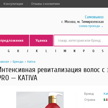
Консультации
Отзывы о косметике
Самовывоз
г. Москва, м. Тимирязевская
схема проезда
цпредложения
Уценка
G
H
J
K
L
l
M
N
P
Q
S
лавная
Бренды
Kativa
Интенсивная ревитализация волос с
PRO — KATIVA
Бренд:
Kat
Страна: