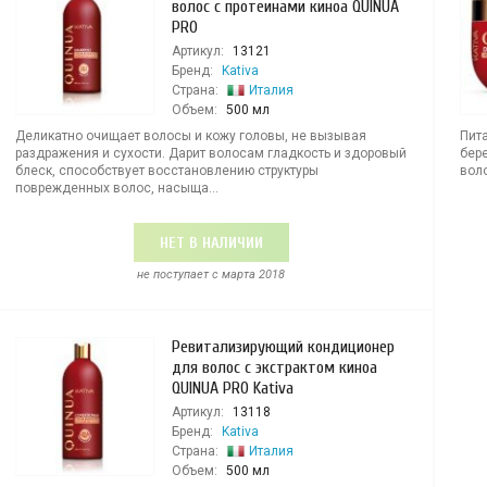
волос с протеинами киноа QUINUA
PRO
Артикул:
13121
Бренд:
Kativa
Страна:
Италия
Объем:
500 мл
Деликатно очищает волосы и кожу головы, не вызывая
Пит
раздражения и сухости. Дарит волосам гладкость и здоровый
бер
блеск, способствует восстановлению структуры
воло
поврежденных волос, насыща...
НЕТ В НАЛИЧИИ
не поступает c марта 2018
Ревитализирующий кондиционер
для волос с экстрактом киноа
QUINUA PRO Kativa
Артикул:
13118
Бренд:
Kativa
Страна:
Италия
Объем:
500 мл