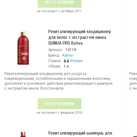
НЕТ В НАЛИЧИИ
не поступает c октября 2017
Ревитализирующий кондиционер
для волос с экстрактом киноа
QUINUA PRO Kativa
Артикул:
13119
Бренд:
Kativa
Страна:
Италия
Объем:
1 л
Ревитализирующий кондиционер для ухода за
Рев
поврежденными, ослабленными и окрашенными волосами,
пов
дополняет и усиливает действие ревитализующего шампуня
доп
с экстрактом киноа. Восстанавли...
с эк
НЕТ В НАЛИЧИИ
не поступает c февраля 2018
Ревитализирующий шампунь для