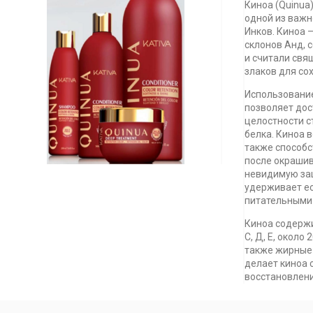
Киноа (Quinua
одной из важн
Инков. Киноа 
склонов Анд, 
и считали свя
злаков для со
Использование
позволяет до
целостности с
белка. Киноа 
также способс
после окрашив
невидимую за
удерживает е
питательными
Киноа содержи
С, Д, Е, около
также жирные к
делает киноа
восстановлен