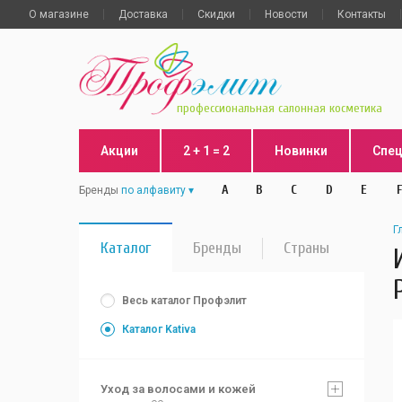
О магазине
Доставка
Скидки
Новости
Контакты
профессиональная салонная косметика
Акции
2 + 1 = 2
Новинки
Спе
A
B
C
D
E
F
Бренды
по алфавиту
Г
Каталог
Бренды
Страны
Весь каталог Профэлит
Каталог Kativa
Уход за волосами и кожей