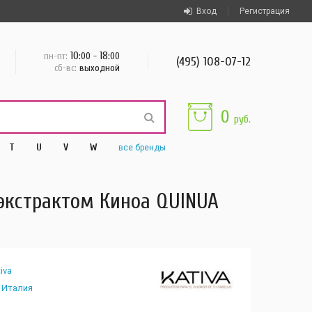
Вход
Регистрация
10
18
пн-пт:
:00 -
:00
(495) 108-07-12
сб-вс:
выходной
0
руб.
T
U
V
W
все
бренды
 экстрактом Киноа QUINUA
iva
Италия