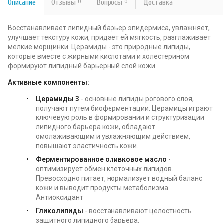
Описание
Отзывы
0
Вопросы
0
Доставка
Восстанавливает липидный барьер эпидермиса, увлажняет,
улучшает текстуру кожи, придает ей мягкость, разглаживает
мелкие морщинки. Церамиды - это природные липиды,
которые вместе с жирными кислотами и холестерином
формируют липидный барьерный слой кожи.
Активные компоненты:
Церамиды 3
- основные липиды рогового слоя,
получают путем биоферментации. Церамицы играют
ключевую роль в формировании и структуризации
липидного барьера кожи, обладают
омолаживающим и увлажняющим действием,
повышают эластичность кожи.
Ферментированное оливковое масло
-
оптимизирует обмен клеточных липидов.
Превосходно питает, нормализует водный баланс
кожи и выводит продукты метаболизма.
Антиоксидант
Гликолипиды
- восстанавливают целостность
защитного липидного барьера.