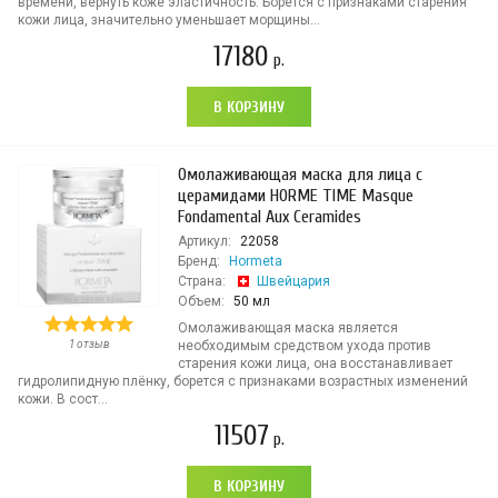
времени, вернуть коже эластичность. Борется с признаками старения
кожи лица, значительно уменьшает морщины...
17180
р.
В КОРЗИНУ
Омолаживающая маска для лица с
церамидами HORME TIME Masque
Fondamental Aux Ceramides
Артикул:
22058
Бренд:
Hormeta
Страна:
Швейцария
Объем:
50 мл
Омолаживающая маска является
1 отзыв
необходимым средством ухода против
старения кожи лица, она восстанавливает
гидролипидную плёнку, борется с признаками возрастных изменений
кожи. В сост...
11507
р.
В КОРЗИНУ