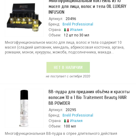
Многофункциональный коктейль из 10
масел для лица, волос и тела OIL LUXURY
INFUSION
Артикул:
20496
Бренд:
Brelil Professional
Страна:
Италия
Объем:
12 шт по 30 мл
Многофункциональное масло для лица, волос и тела содержит 10
масел (сладкий шиповник, миндаль, абрикосовая косточка, аргана,
ромашки, монои, кукурузы, жожоба, подсолнечника, макада...
НЕТ В НАЛИЧИИ
не поступает c октября 2020
BB-пудра для придания объёма и красоты
волосам 10 в 1 Bio Traitement Beauty HAIR
BB POWDER
Артикул:
20295
Бренд:
Brelil Professional
Страна:
Италия
Объем:
100 мл
Многофункциональная BB-пудра в спрее длительного действия