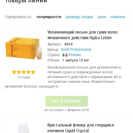
Товары линии
Сортировать по:
популярности
размеру скидки
цене
новизне
Увлажняющий лосьон для сухих волос
мгновенного действия Hydra Lotion
Артикул:
4564
Бренд:
Brelil Professional
Страна:
Италия
Объем:
1 ампула 10 мл
Инновационный лосьон для увлажнения и
питания сухих и поврежденных волос
мгновенного действия с керамидами А2 и
3 отзыва
экстрактом семени льна. Моментально
увлажняет волосы, насыщая и...
НЕТ В НАЛИЧИИ
не поступает c февраля 2018
Кристальный флюид для секущихся
кончиков Liquid Crystal