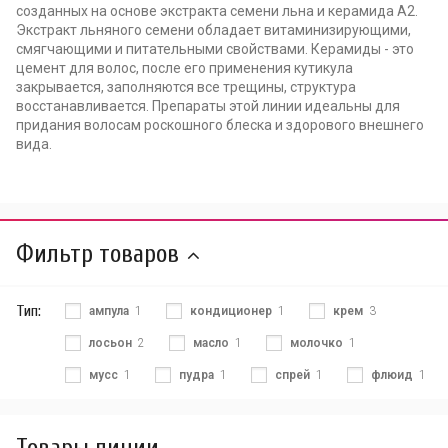
созданных на основе экстракта семени льна и керамида А2.
Экстракт льняного семени обладает витаминизирующими,
смягчающими и питательными свойствами. Керамиды - это
цемент для волос, после его применения кутикула
закрывается, заполняются все трещины, структура
восстанавливается. Препараты этой линии идеальны для
придания волосам роскошного блеска и здорового внешнего
вида.
Фильтр товаров
Тип:
ампула
1
кондиционер
1
крем
3
лосьон
2
масло
1
молочко
1
мусс
1
пудра
1
спрей
1
флюид
1