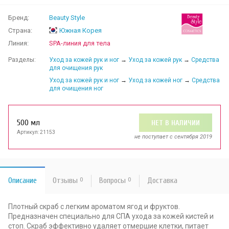
Бренд:
Beauty Style
Страна:
Южная Корея
Линия:
SPA-линия для тела
Разделы:
Уход за кожей рук и ног
→
Уход за кожей рук
→
Средства
для очищения рук
Уход за кожей рук и ног
→
Уход за кожей ног
→
Средства
для очищения ног
500 мл
НЕТ В НАЛИЧИИ
Артикул: 21153
не поступает c сентября 2019
Описание
Отзывы
0
Вопросы
0
Доставка
Плотный скраб с легким ароматом ягод и фруктов.
Предназначен специально для СПА ухода за кожей кистей и
стоп. Скраб эффективно удаляет отмершие клетки, питает