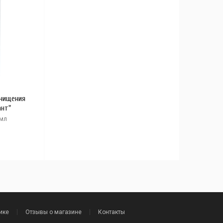
очищения
ант"
 мл
ике
Отзывы о магазине
Контакты