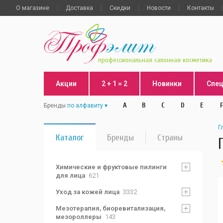
О магазине
Доставка
Скидки
Новости
Контакты
профессиональная салонная косметика
Акции
2 + 1 = 2
Новинки
Спе
A
B
C
D
E
F
Бренды
по алфавиту
Г
Каталог
Бренды
Страны
Химические и фруктовые пилинги
для лица
621
Уход за кожей лица
3332
Мезотерапия, биоревитализация,
мезороллеры
143