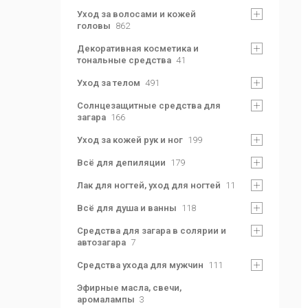
Уход за волосами и кожей
головы
862
Декоративная косметика и
тональные средства
41
Уход за телом
491
Солнцезащитные средства для
загара
166
Уход за кожей рук и ног
199
Всё для депиляции
179
Лак для ногтей, уход для ногтей
11
Всё для душа и ванны
118
Средства для загара в солярии и
автозагара
7
Средства ухода для мужчин
111
Эфирные масла, свечи,
аромалампы
3