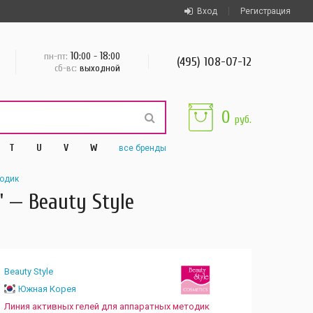
Вход
Регистрация
10
18
пн-пт:
:00 -
:00
(495) 108-07-12
сб-вс:
выходной
0
руб.
T
U
V
W
все
бренды
тодик
 — Beauty Style
Beauty Style
Южная Корея
Линия активных гелей для аппаратных методик