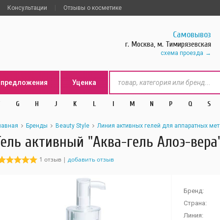
Консультации
Отзывы о косметике
Самовывоз
г. Москва, м. Тимирязевская
схема проезда
цпредложения
Уценка
G
H
J
K
L
l
M
N
P
Q
S
лавная
Бренды
Beauty Style
Линия активных гелей для аппаратных ме
Гель активный "Аква-гель Алоэ-вера"
1 отзыв |
добавить отзыв
Бренд:
Страна:
Линия: