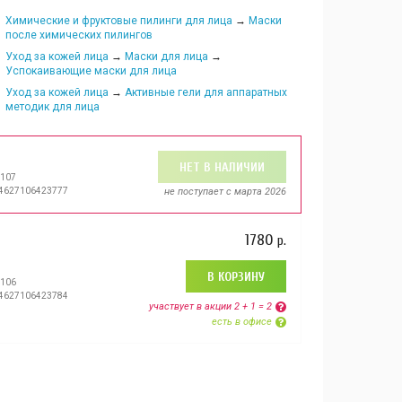
Химические и фруктовые пилинги для лица
→
Маски
после химических пилингов
Уход за кожей лица
→
Маски для лица
→
Успокаивающие маски для лица
Уход за кожей лица
→
Активные гели для аппаратных
методик для лица
НЕТ В НАЛИЧИИ
8107
 4627106423777
не поступает c марта 2026
1780
р.
В КОРЗИНУ
8106
 4627106423784
участвует в aкции 2 + 1 = 2
есть в офисе