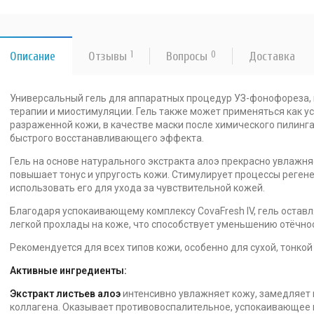
Описание
Отзывы
1
Вопросы
0
Доставка
Универсальный гель для аппаратных процедур УЗ-фонофореза, 
терапии и миостимуляции. Гель также может применяться как у
разраженной кожи, в качестве маски после химического пилинга
быстрого восстанавливающего эффекта.
Гель на основе натурального экстракта алоэ прекрасно увлажня
повышает тонус и упругость кожи. Стимулирует процессы регене
использовать его для ухода за чувствительной кожей.
Благодаря успокаивающему комплексу CovaFresh IV, гель остав
легкой прохлады на коже, что способствует уменьшению отёчнос
Рекомендуется для всех типов кожи, особенно для сухой, тонкой
Активные ингредиенты:
Экстракт листьев алоэ
интенсивно увлажняет кожу, замедляет 
коллагена. Оказывает противовоспалительное, успокаивающее 