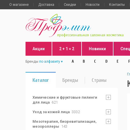
О магазине
Доставка
Скидки
Новости
Контакты
профессиональная салонная косметика
Акции
2 + 1 = 2
Новинки
Спе
A
B
C
D
E
F
Бренды
по алфавиту
Г
Каталог
Бренды
Страны
Химические и фруктовые пилинги
для лица
621
Уход за кожей лица
3332
Мезотерапия, биоревитализация,
мезороллеры
143