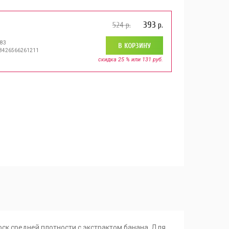
393
524
р.
р.
983
В КОРЗИНУ
 8426566261211
скидка 25 % или 131 руб.
Воск средней плотности с экстрактом банана. Для