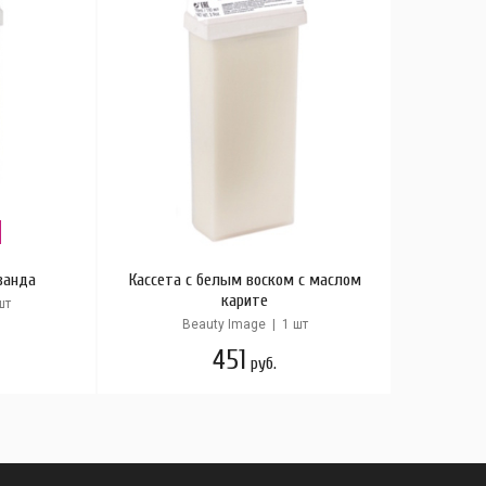
ванда
Кассета с белым воском с маслом
карите
шт
Beauty Image | 1 шт
451
руб.