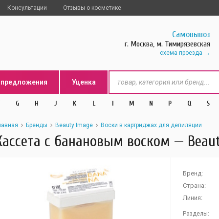
Консультации
Отзывы о косметике
Самовывоз
г. Москва, м. Тимирязевская
схема проезда
цпредложения
Уценка
G
H
J
K
L
l
M
N
P
Q
S
лавная
Бренды
Beauty Image
Воски в картриджах для депиляции
Кассета с банановым воском — Beau
Бренд:
Страна:
Линия:
Разделы: