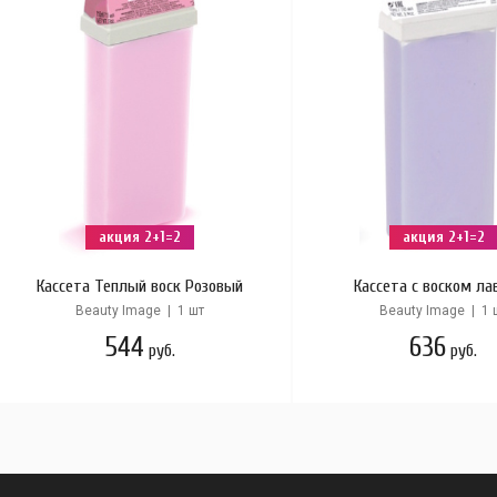
акция 2+1=2
акция 2+1=2
Кассета Теплый воск Розовый
Кассета с воском ла
Beauty Image | 1 шт
Beauty Image | 1 
544
636
руб.
руб.