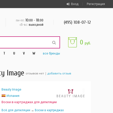
Вход
Регистрация
10
18
пн-пт:
:00 -
:00
(495) 108-07-12
сб-вс:
выходной
0
руб.
T
U
V
W
все
бренды
ty Image
отзывов нет |
добавить отзыв
Beauty Image
Испания
Воски в картриджах для депиляции
Всё для депиляции
→
Воски в картриджах