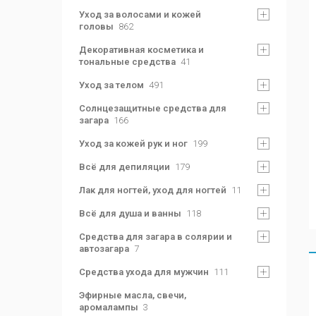
Уход за волосами и кожей
головы
862
Декоративная косметика и
тональные средства
41
Уход за телом
491
Солнцезащитные средства для
загара
166
Уход за кожей рук и ног
199
Всё для депиляции
179
Лак для ногтей, уход для ногтей
11
Всё для душа и ванны
118
Средства для загара в солярии и
автозагара
7
Средства ухода для мужчин
111
Эфирные масла, свечи,
аромалампы
3