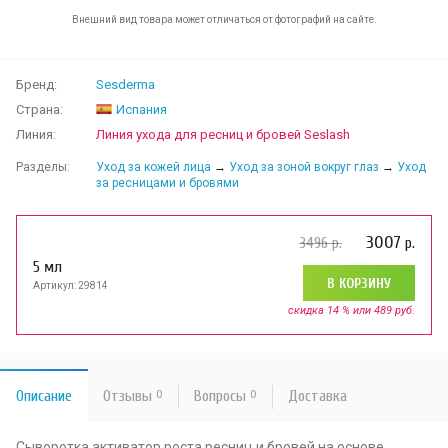
Внешний вид товара может отличаться от фотографий на сайте.
Бренд:
Sesderma
Страна:
Испания
Линия:
Линия ухода для ресниц и бровей Seslash
Разделы:
Уход за кожей лица
→
Уход за зоной вокруг глаз
→
Уход
за ресницами и бровями
3007
3496
р.
р.
5 мл
В КОРЗИНУ
Артикул: 29814
скидка 14 % или 489 руб.
Описание
Отзывы
0
Вопросы
0
Доставка
Сыворотка активатор роста ресниц и бровей на основе