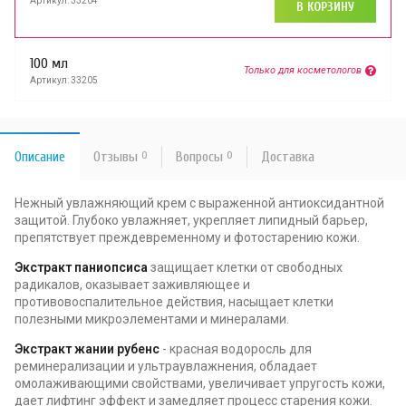
Артикул: 33204
В КОРЗИНУ
100 мл
Только для косметологов
Артикул: 33205
Описание
Отзывы
0
Вопросы
0
Доставка
Нежный увлажняющий крем с выраженной антиоксидантной
защитой. Глубоко увлажняет, укрепляет липидный барьер,
препятствует преждевременному и фотостарению кожи.
Экстракт паниопсиса
защищает клетки от свободных
радикалов, оказывает заживляющее и
противовоспалительное действия, насыщает клетки
полезными микроэлементами и минералами.
Экстракт жании рубенс
- красная водоросль для
реминерализации и ультраувлажнения, обладает
омолаживающими свойствами, увеличивает упругость кожи,
дает лифтинг эффект и замедляет процесс старения кожи.