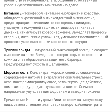
препятствует испарению влаги, сохраняя естественный
уровень увлажненности максимально долго.
Витамин Е -
токоферол - витамин «молодости и красоты»,
обладает выраженной антиоксидантной активностью,
предотвращает окисление ненасыщенных липидов,
участвует в иммунной защите; активизирует тканевое
дыхание, стимулирует кровоснабжение. Замедляет процессы
старения, интенсивно увлажняет, уменьшает воспалительный
процесс и укрепляет стенки кровеносных сосудов.
Триглицериды
– натуральный смягчающий агент, не создает
жирности на коже. Замедляют потерю воды с поверхности
кожи за счет образования защитного барьера.
Предупреждают сухость и шелушение.
Морская соль
. Концентрат морских солей со сниженным
содержанием натрия. Нейтрализует окислительный стресс,
оказывает реминерализующее, релаксирующее действие,
помогает предупредить «усталость» клеток. Снимает
напряжение, улучшает лимфодренаж и выводит токсины.
Применение: Нанести утром и/или вечером на чистую кожу
лица, самостоятельно или поверх сыворотки/концентрата.