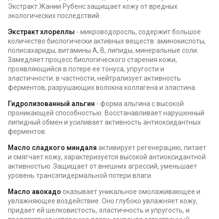
Экстракт Жании Рубенс защищает кожу от вредных
экологических последствий.
Экстракт хлореллы
- микроводоросль, содержит большое
количество биологически активных веществ: аминокислоты,
полисахариды, витамины А, В, липиды, минеральные соли.
Замедляет процесс биологического старения кожи,
проявляющийся в потере ее тонуса, упругости и
эластичности: в частности, нейтрализует активность
ферментов, разрушающих волокна коллагена и эластина.
Гидролизованный альгин
- форма альгина с высокой
проникающей способностью. Восстанавливает нарушенный
липидный обмен и усиливает активность антиоксидантных
ферментов.
Масло сладкого миндаля
активирует регенерацию, питает
и смягчает кожу, характеризуется высокой антиоксидантной
активностью. Защищает от внешних агрессий, уменьшает
уровень трансэпидермальной потери влаги.
Масло авокадо
оказывает уникальное омолаживающее и
увлажняющее воздействие. Оно глубоко увлажняет кожу,
придает ей шелковистость, эластичность и упругость, и