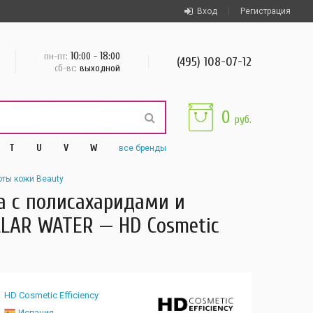
Вход
Регистрация
10
18
пн-пт:
:00 -
:00
(495) 108-07-12
сб-вс:
выходной
0
руб.
T
U
V
W
все
бренды
оты кожи Beauty
а с полисахаридами и
LLAR WATER — HD Cosmetic
HD Cosmetic Efficiency
Испания