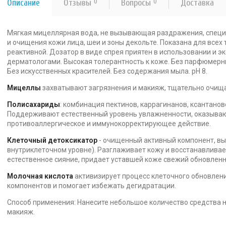
Описание
Отзывы
0
Вопросы
0
Доставка
Мягкая мицеллярная вода, не вызывающая раздражения, специ
и очищения кожи лица, шеи и зоны декольте. Показана для всех 
реактивной. Дозатор в виде спрея приятен в использовании и 
дерматологами. Высокая толерантность к коже. Без парфюмерны
Без искусственных красителей. Без содержания мыла. pH 8.
Мицеллы
захватывают загрязнения и макияж, тщательно очищая
Полисахариды
: комбинация пектинов, каррагинанов, ксантано
Поддерживают естественный уровень увлажненности, оказываю
противоаллергическое и иммунокорректирующее действие.
Клеточный детоксикатор
- очищенный активный компонент, в
внутриклеточном уровне). Разглаживает кожу и восстанавливае
естественное сияние, придает уставшей коже свежий обновленн
Молочная кислота
активизирует процесс клеточного обновлени
компонентов и помогает избежать дегидратации.
Способ применения: Нанесите небольшое количество средства 
макияж.