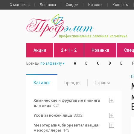
О магазине
Доставка
Скидки
Новости
Контакты
профессиональная салонная косметика
Акции
2 + 1 = 2
Новинки
Спе
A
B
C
D
E
F
Бренды
по алфавиту
Г
Каталог
Бренды
Страны
Химические и фруктовые пилинги
для лица
621
Уход за кожей лица
3332
Мезотерапия, биоревитализация,
мезороллеры
143