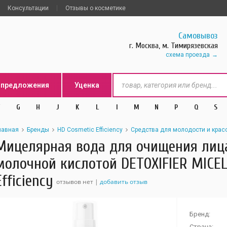
Консультации
Отзывы о косметике
Самовывоз
г. Москва, м. Тимирязевская
схема проезда
цпредложения
Уценка
G
H
J
K
L
l
M
N
P
Q
S
лавная
Бренды
HD Cosmetic Efficiency
Средства для молодости и крас
Мицелярная вода для очищения лиц
молочной кислотой DETOXIFIER MICE
Efficiency
отзывов нет |
добавить отзыв
Бренд:
Страна: