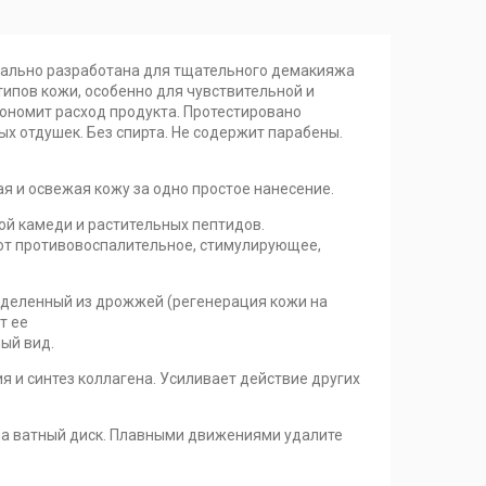
ально разработана для тщательного демакияжа
типов кожи, особенно для чувствительной и
экономит расход продукта. Протестировано
х отдушек. Без спирта. Не содержит парабены.
 и освежая кожу за одно простое нанесение.
вой камеди и растительных пептидов.
т противовоспалительное, стимулирующее,
ыделенный из дрожжей (регенерация кожи на
т ее
ый вид.
я и синтез коллагена. Усиливает действие других
на ватный диск. Плавными движениями удалите