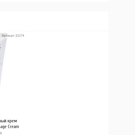
Артикул:
32274
ный крем
sage Cream
л