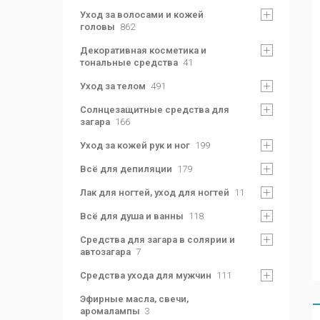
Уход за волосами и кожей
головы
862
Декоративная косметика и
тональные средства
41
Уход за телом
491
Солнцезащитные средства для
загара
166
Уход за кожей рук и ног
199
Всё для депиляции
179
Лак для ногтей, уход для ногтей
11
Всё для душа и ванны
118
Средства для загара в солярии и
автозагара
7
Средства ухода для мужчин
111
Эфирные масла, свечи,
аромалампы
3